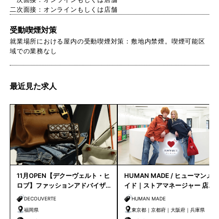
二次面接：オンラインもしくは店舗
受動喫煙対策
就業場所における屋内の受動喫煙対策：敷地内禁煙。喫煙可能区
域での業務なし
最近見た求人
11月OPEN【デクーヴェルト・ヒ
HUMAN MADE / ヒューマンメ
ロブ】ファッションアドバイザ
イド｜ストアマネージャー 店長
ー｜天神店
候補
DECOUVERTE
HUMAN MADE
福岡県
東京都｜京都府｜大阪府｜兵庫県