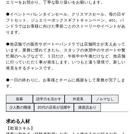
エリーをお預かり。丁寧な取り扱いをお願いします。
●イベントーバレンタインセール、クリスマスセール、母の日ギ
フトセット、ジュエリーボックスギフトキャンペーン、etc。パ
ンドラではお客様に向けた季節ごとのストーリーやイベントがあ
ります。
●他店舗での販売サポートーパンドラでは店舗同士が支えあって
います。業務に慣れてきたら、スタッフの休憩中のサポートや繁
忙期のヘルプなどで、１日だけ、午前中や午後だけなど、他店舗
に行っていただく事が発生します。いつもと違う環境で、新しい
発見をするチャンスです。
●一日の終わりに。お客様とチームに感謝をして業務が完了しま
す。
急募
語学力を活かす
外資系
ノルマなし
少人数の職場
20代の店長が活躍中
路面店あり
求める人材
【歓迎スキル】
接客に前向き（経験者歓迎）な方、人と接するのが好きな方、人