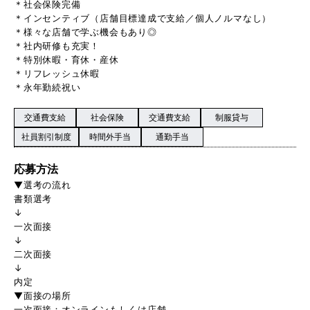
＊社会保険完備
＊インセンティブ（店舗目標達成で支給／個人ノルマなし）
＊様々な店舗で学ぶ機会もあり◎
＊社内研修も充実！
＊特別休暇・育休・産休
＊リフレッシュ休暇
＊永年勤続祝い
交通費支給
社会保険
交通費支給
制服貸与
社員割引制度
時間外手当
通勤手当
応募方法
▼選考の流れ
書類選考
↓
一次面接
↓
二次面接
↓
内定
▼面接の場所
一次面接：オンラインもしくは店舗