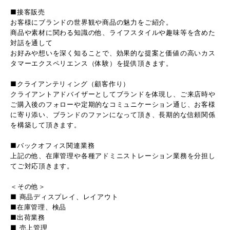
■接客販売
お客様にブランドの世界観や商品の魅力をご紹介。
商品や素材に関わる知識の他、ライフスタイルや趣味等を含めた
対話を通して
お好みや想いを深く知ることで、効果的な提案と価値の高いカス
タマーエクスペリエンス（体験）を提供頂きます。
■クライアンテリィング（顧客作り）
クライアントアドバイザーとしてブランドを体現し、ご来店時や
ご購入後のフォローや定期的なコミュニケーション通じ、お客様
に寄り添い、ブランドのファンになって頂き、長期的な信頼関係
を構築して頂きます。
■バックオフィス関連業務
上記の他、在庫管理や各種アドミニストレーション業務を分担し
てご対応頂きます。
＜その他＞
■ 商品ディスプレイ、レイアウト
■在庫管理、検品
■出荷業務
■ 売上管理