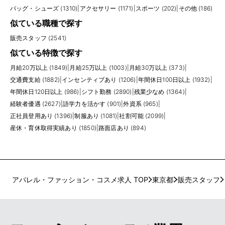
バッグ・シューズ (1310)
|
アクセサリー (1171)
|
スポーツ (202)
|
その他 (186)
似ている職種で探す
販売スタッフ (2541)
似ている特徴で探す
月給20万以上 (1849)
|
月給25万以上 (1003)
|
月給30万以上 (373)
|
交通費支給 (1882)
|
インセンティブあり (1206)
|
年間休日100日以上 (1932)
|
年間休日120日以上 (986)
|
シフト勤務 (2890)
|
残業少なめ (1364)
|
経験者優遇 (2627)
|
語学力を活かす (901)
|
外資系 (965)
|
正社員登用あり (1396)
|
制服あり (1081)
|
社割可能 (2099)
|
産休・育休取得実績あり (1850)
|
路面店あり (894)
アパレル・ファッション・コスメ求人 TOP
東京都
販売スタッフ