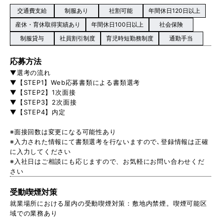
交通費支給
制服あり
社割可能
年間休日120日以上
産休・育休取得実績あり
年間休日100日以上
社会保険
制服貸与
社員割引制度
育児時短勤務制度
通勤手当
応募方法
▼選考の流れ
▼【STEP1】Web応募書類による書類選考
▼【STEP2】1次面接
▼【STEP3】2次面接
▼【STEP4】内定
※面接回数は変更になる可能性あり
※入力された情報にて書類選考を行ないますので､登録情報は正確
に入力してください
※入社日はご相談にも応じますので、お気軽にお問い合わせくだ
さい
受動喫煙対策
就業場所における屋内の受動喫煙対策：敷地内禁煙。喫煙可能区
域での業務あり