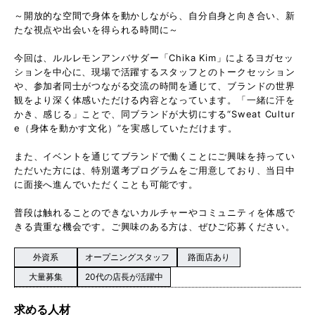
～開放的な空間で身体を動かしながら、自分自身と向き合い、新
たな視点や出会いを得られる時間に～
今回は、ルルレモンアンバサダー「Chika Kim」によるヨガセッ
ションを中心に、現場で活躍するスタッフとのトークセッション
や、参加者同士がつながる交流の時間を通じて、ブランドの世界
観をより深く体感いただける内容となっています。「一緒に汗を
かき、感じる」ことで、同ブランドが大切にする“Sweat Cultur
e（身体を動かす文化）”を実感していただけます。
また、イベントを通じてブランドで働くことにご興味を持ってい
ただいた方には、特別選考プログラムをご用意しており、当日中
に面接へ進んでいただくことも可能です。
普段は触れることのできないカルチャーやコミュニティを体感で
きる貴重な機会です。ご興味のある方は、ぜひご応募ください。
外資系
オープニングスタッフ
路面店あり
大量募集
20代の店長が活躍中
求める人材