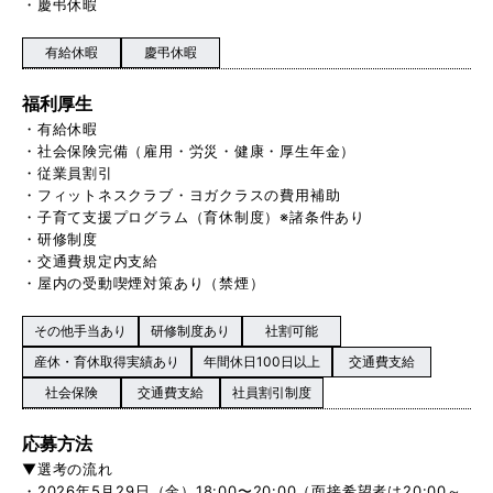
・慶弔休暇
有給休暇
慶弔休暇
福利厚生
・有給休暇
・社会保険完備（雇用・労災・健康・厚生年金）
・従業員割引
・フィットネスクラブ・ヨガクラスの費用補助
・子育て支援プログラム（育休制度）※諸条件あり
・研修制度
・交通費規定内支給
・屋内の受動喫煙対策あり（禁煙）
その他手当あり
研修制度あり
社割可能
産休・育休取得実績あり
年間休日100日以上
交通費支給
社会保険
交通費支給
社員割引制度
応募方法
▼選考の流れ
・2026年5月29日（金）18:00〜20:00（面接希望者は20:00～