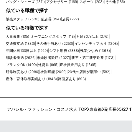
バッグ・シューズ (1311)
|
アクセサリー (1169)
|
スポーツ (203)
|
その他 (186)
似ている職種で探す
販売スタッフ (2538)
|
副店長 (194)
|
店長 (227)
似ている特徴で探す
大量募集 (105)
|
オープニングスタッフ (118)
|
月給30万以上 (376)
|
交通費支給 (1880)
|
その他手当あり (2250)
|
インセンティブあり (1208)
|
年間休日100日以上 (1929)
|
シフト勤務 (2888)
|
残業少なめ (1363)
|
経験者優遇 (2626)
|
未経験者歓迎 (2027)
|
新卒・第二新卒歓迎 (1173)
|
ブランクOK (1400)
|
外資系 (965)
|
正社員登用あり (1395)
|
研修制度あり (2080)
|
社割可能 (2099)
|
20代の店長が活躍中 (582)
|
産休・育休取得実績あり (1848)
|
路面店あり (893)
アパレル・ファッション・コスメ求人 TOP
東京都
副店長
5/27