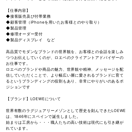
【仕事内容】
◆接客販売及び付帯業務
◆顧客管理（iPhoneを用いたお客様とのやり取り）
◆製品管理
◆修理オーダー受付
◆製品ディスプレイ など
高品質でモダンなブランドの世界観を、お客様との会話を楽しみ
つつお伝えしていくのが、ロエベのクライアントアドバイザーの
お仕事です。
ロエベのブランドや商品の魅力、世界観や精神、メッセージを配
信していただくことで、より幅広い層に愛されるブランドに育て
るというブランディングの役割もあり、非常にやりがいのあるポ
ジションです
【ブランド】LOEWEについて
世界有数のラグジュアリーメゾンとして歴史を刻んできたLOEWE
は、1846年にスペインで誕生しました。
始まりは工房から・・・職人たちの高い技術は現代にも引き継が
れています。