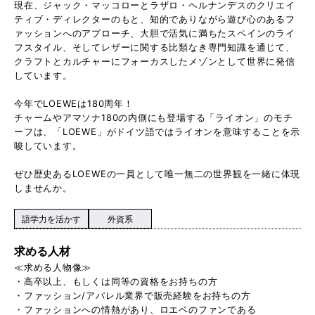
現在、ジャック・マッコローとラザロ・ヘルナンデスのクリエイ
ティブ・ディレクターのもと、知的でありながら遊び心のあるフ
ァッションへのアプローチ、大胆で活気に満ちたスペインのライ
フスタイル、そしてレザーに関する比類なき専門知識を通じて、
クラフトとカルチャーにフォーカスしたメゾンとして世界に発信
しています。
今年でLOEWEは180周年！
チャームやアマソナ180の内側にも登場する「ライオン」のモチ
ーフは、「LOEWE」がドイツ語ではライオンを意味することを示
唆しています。
ぜひ歴史あるLOEWEの一員として唯一無二の世界観を一緒に体現
しませんか。
語学力を活かす
外資系
求める人材
≪求める人物像≫
・高卒以上、もしくは同等の資格をお持ちの方
・ファッション/アパレル業界で販売経験をお持ちの方
・ファッションへの情熱があり、ロエベのファンである