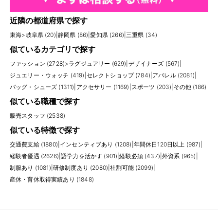
近隣の都道府県で探す
東海
>
岐阜県 (20)
|
静岡県 (86)
|
愛知県 (266)
|
三重県 (34)
似ているカテゴリで探す
ファッション (2728)
>
ラグジュアリー (629)
|
デザイナーズ (567)
|
ジュエリー・ウォッチ (419)
|
セレクトショップ (784)
|
アパレル (2081)
|
バッグ・シューズ (1311)
|
アクセサリー (1169)
|
スポーツ (203)
|
その他 (186)
似ている職種で探す
販売スタッフ (2538)
似ている特徴で探す
交通費支給 (1880)
|
インセンティブあり (1208)
|
年間休日120日以上 (987)
|
経験者優遇 (2626)
|
語学力を活かす (901)
|
経験必須 (437)
|
外資系 (965)
|
制服あり (1081)
|
研修制度あり (2080)
|
社割可能 (2099)
|
産休・育休取得実績あり (1848)