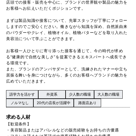
店頭での接客・販売を中心に、ブランドの世界観や製品の魅力を
お客様へお伝えいただくポジションです。
まずは製品知識や接客について、先輩スタッフが丁寧にフォロー
しますのでご安心ください。働きながら知識を深め、自然派由来
のパウダーやクレイ、植物オイル、植物バターなどを取り入れた
美容法について学ぶことができます。
お客様一人ひとりに寄り添った接客を通じて、今の時代が求め
る“健康的で自然な美しさ”を提案できるエキスパートへ成長でき
る環境です。
また、ブランドのアンバサダーとして、洗練されたマナーや立ち
居振る舞いを身につけながら、多くのお客様へブランドの魅力を
広めていただきます。
語学力を活かす
外資系
少人数の職場
大人数の職場
ノルマなし
20代の店長が活躍中
路面店あり
求める人材
【歓迎条件】
・美容製品またはアパレルなどの販売経験をお持ちの方優遇
・フランス語または英語での接客経験をお持ちの方優遇