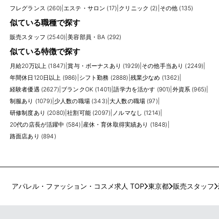
フレグランス (260)
|
エステ・サロン (17)
|
クリニック (2)
|
その他 (135)
似ている職種で探す
販売スタッフ (2540)
|
美容部員・BA (292)
似ている特徴で探す
月給20万以上 (1847)
|
賞与・ボーナスあり (1929)
|
その他手当あり (2249)
|
年間休日120日以上 (986)
|
シフト勤務 (2888)
|
残業少なめ (1362)
|
経験者優遇 (2627)
|
ブランクOK (1401)
|
語学力を活かす (901)
|
外資系 (965)
|
制服あり (1079)
|
少人数の職場 (343)
|
大人数の職場 (97)
|
研修制度あり (2080)
|
社割可能 (2097)
|
ノルマなし (1214)
|
20代の店長が活躍中 (584)
|
産休・育休取得実績あり (1848)
|
路面店あり (894)
アパレル・ファッション・コスメ求人 TOP
東京都
販売スタッフ