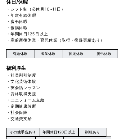
休日/休暇
・シフト制（公休月10~11日）
・年次有給休暇
・慶弔休暇
・傷病休暇
・年間休日125日以上
・産前産後休業・育児休業（取得・復帰実績あり）
有給休暇
出産休暇
育児休暇
慶弔休暇
福利厚生
・社員割引制度
・文化芸術体験
・英会話レッスン
・資格取得支援
・ユニフォーム支給
・定期健康診断
・社会保険
・交通費支給
その他手当あり
年間休日120日以上
制服あり