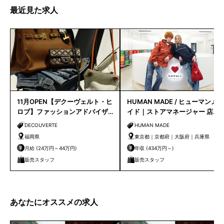
最近見た求人
11月OPEN【デクーヴェルト・ヒ
HUMAN MADE / ヒューマンメ
ロブ】ファッションアドバイザ
イド｜ストアマネージャー 店長
ー｜天神店
候補
DECOUVERTE
HUMAN MADE
福岡県
東京都｜京都府｜大阪府｜兵庫県
月給 (24万円～44万円)
年収 (434万円～)
販売スタッフ
販売スタッフ
あなたにオススメの求人