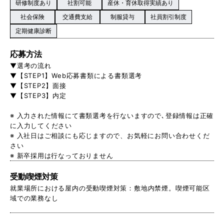
研修制度あり
社割可能
産休・育休取得実績あり
社会保険
交通費支給
制服貸与
社員割引制度
定期健康診断
応募方法
▼選考の流れ
▼【STEP1】Web応募書類による書類選考
▼【STEP2】面接
▼【STEP3】内定
※ 入力された情報にて書類選考を行ないますので､登録情報は正確
に入力してください
※ 入社日はご相談にも応じますので、お気軽にお問い合わせくだ
さい
※ 新卒採用は行なっておりません
受動喫煙対策
就業場所における屋内の受動喫煙対策：敷地内禁煙。喫煙可能区
域での業務なし