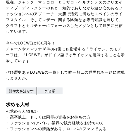
現在、ジャック・マッコローとラザロ・ヘルナンデスのクリエイ
ティブ・ディレクターのもと、知的でありながら遊び心のあるフ
ァッションへのアプローチ、大胆で活気に満ちたスペインのライ
フスタイル、そしてレザーに関する比類なき専門知識を通じて、
クラフトとカルチャーにフォーカスしたメゾンとして世界に発信
しています。
今年でLOEWEは180周年！
チャームやアマソナ180の内側にも登場する「ライオン」のモチ
ーフは、「LOEWE」がドイツ語ではライオンを意味することを示
唆しています。
ぜひ歴史あるLOEWEの一員として唯一無二の世界観を一緒に体現
しませんか。
語学力を活かす
外資系
求める人材
≪求める人物像≫
・高卒以上、もしくは同等の資格をお持ちの方
・ファッション/アパレル業界で販売経験をお持ちの方
・ファッションへの情熱があり、ロエベのファンである