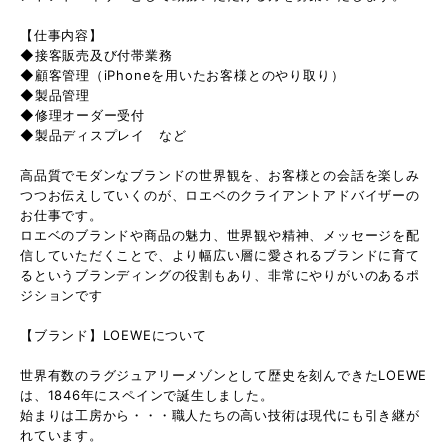
【仕事内容】
◆接客販売及び付帯業務
◆顧客管理（iPhoneを用いたお客様とのやり取り）
◆製品管理
◆修理オーダー受付
◆製品ディスプレイ など
高品質でモダンなブランドの世界観を、お客様との会話を楽しみ
つつお伝えしていくのが、ロエベのクライアントアドバイザーの
お仕事です。
ロエベのブランドや商品の魅力、世界観や精神、メッセージを配
信していただくことで、より幅広い層に愛されるブランドに育て
るというブランディングの役割もあり、非常にやりがいのあるポ
ジションです
【ブランド】LOEWEについて
世界有数のラグジュアリーメゾンとして歴史を刻んできたLOEWE
は、1846年にスペインで誕生しました。
始まりは工房から・・・職人たちの高い技術は現代にも引き継が
れています。