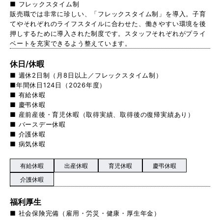
■ フレックスタイム制
販売職では非常に珍しい、「フレックスタイム制」を導入。子育
てやそれぞれのライフスタイルに合わせた、働きやすい環境を後
押しするために導入された制度です。スタッフそれぞれがプライ
ベートを充実できるよう整えています。
休日/休暇
■ 週休2日制（月8日以上／フレックスタイム制）
■年間休日124日（2026年度）
■ 有給休暇
■ 慶弔休暇
■ 産前産後・育児休暇（取得実績、取得後の復帰実績あり）
■ バースデー休暇
■ 介護休暇
■ 病気休暇
有給休暇
出産休暇
育児休暇
慶弔休暇
介護休暇
福利厚生
■ 社会保険完備（雇用・労災・健康・厚生年金）