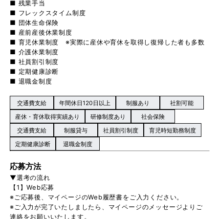
■ 残業手当
■ フレックスタイム制度
■ 団体生命保険
■ 産前産後休業制度
■ 育児休業制度 ※実際に産休や育休を取得し復帰した者も多数
■ 介護休業制度
■ 社員割引制度
■ 定期健康診断
■ 退職金制度
交通費支給
年間休日120日以上
制服あり
社割可能
産休・育休取得実績あり
研修制度あり
社会保険
交通費支給
制服貸与
社員割引制度
育児時短勤務制度
定期健康診断
退職金制度
応募方法
▼選考の流れ
【1】Web応募
※ご応募後、マイページのWeb履歴書をご入力ください。
※ご入力が完了いたしましたら、マイページのメッセージよりご
連絡をお願いいたします。