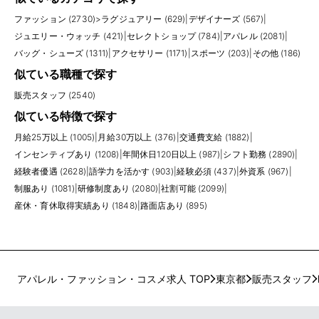
ファッション (2730)
>
ラグジュアリー (629)
|
デザイナーズ (567)
|
ジュエリー・ウォッチ (421)
|
セレクトショップ (784)
|
アパレル (2081)
|
バッグ・シューズ (1311)
|
アクセサリー (1171)
|
スポーツ (203)
|
その他 (186)
似ている職種で探す
販売スタッフ (2540)
似ている特徴で探す
月給25万以上 (1005)
|
月給30万以上 (376)
|
交通費支給 (1882)
|
インセンティブあり (1208)
|
年間休日120日以上 (987)
|
シフト勤務 (2890)
|
経験者優遇 (2628)
|
語学力を活かす (903)
|
経験必須 (437)
|
外資系 (967)
|
制服あり (1081)
|
研修制度あり (2080)
|
社割可能 (2099)
|
産休・育休取得実績あり (1848)
|
路面店あり (895)
アパレル・ファッション・コスメ求人 TOP
東京都
販売スタッフ