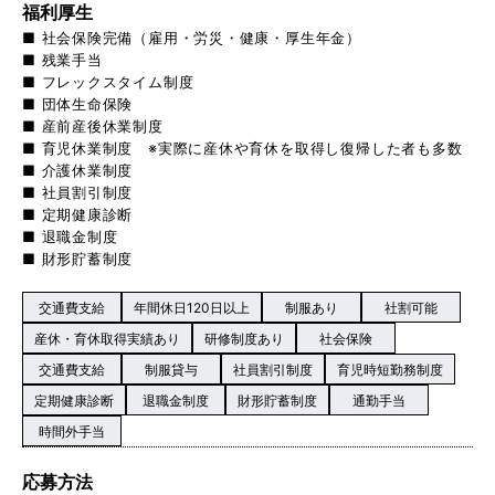
福利厚生
■ 社会保険完備（雇用・労災・健康・厚生年金）
■ 残業手当
■ フレックスタイム制度
■ 団体生命保険
■ 産前産後休業制度
■ 育児休業制度 ※実際に産休や育休を取得し復帰した者も多数
■ 介護休業制度
■ 社員割引制度
■ 定期健康診断
■ 退職金制度
■ 財形貯蓄制度
交通費支給
年間休日120日以上
制服あり
社割可能
産休・育休取得実績あり
研修制度あり
社会保険
交通費支給
制服貸与
社員割引制度
育児時短勤務制度
定期健康診断
退職金制度
財形貯蓄制度
通勤手当
時間外手当
応募方法