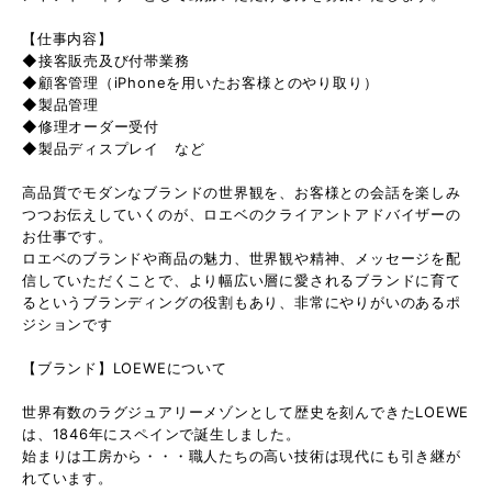
【仕事内容】
◆接客販売及び付帯業務
◆顧客管理（iPhoneを用いたお客様とのやり取り）
◆製品管理
◆修理オーダー受付
◆製品ディスプレイ など
高品質でモダンなブランドの世界観を、お客様との会話を楽しみ
つつお伝えしていくのが、ロエベのクライアントアドバイザーの
お仕事です。
ロエベのブランドや商品の魅力、世界観や精神、メッセージを配
信していただくことで、より幅広い層に愛されるブランドに育て
るというブランディングの役割もあり、非常にやりがいのあるポ
ジションです
【ブランド】LOEWEについて
世界有数のラグジュアリーメゾンとして歴史を刻んできたLOEWE
は、1846年にスペインで誕生しました。
始まりは工房から・・・職人たちの高い技術は現代にも引き継が
れています。