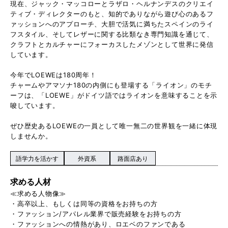
現在、ジャック・マッコローとラザロ・ヘルナンデスのクリエイ
ティブ・ディレクターのもと、知的でありながら遊び心のあるフ
ァッションへのアプローチ、大胆で活気に満ちたスペインのライ
フスタイル、そしてレザーに関する比類なき専門知識を通じて、
クラフトとカルチャーにフォーカスしたメゾンとして世界に発信
しています。
今年でLOEWEは180周年！
チャームやアマソナ180の内側にも登場する「ライオン」のモチ
ーフは、「LOEWE」がドイツ語ではライオンを意味することを示
唆しています。
ぜひ歴史あるLOEWEの一員として唯一無二の世界観を一緒に体現
しませんか。
語学力を活かす
外資系
路面店あり
求める人材
≪求める人物像≫
・高卒以上、もしくは同等の資格をお持ちの方
・ファッション/アパレル業界で販売経験をお持ちの方
・ファッションへの情熱があり、ロエベのファンである