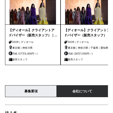
【ディオール】クライアントア
【ディオール】クライアントア
ドバイザー（販売スタッフ）｜
ドバイザー（販売スタッフ）
東京・横浜
DIOR｜ディオール
DIOR｜ディオール
東京都｜神奈川県
東京都｜神奈川県｜千葉県｜愛知県｜
大阪府｜京都府｜兵庫県｜福岡県｜沖
月給 (27万5,400円～)
月給 (26万7,000円～)
縄県｜北海道
販売スタッフ
販売スタッフ
募集要項
会社について
法人名