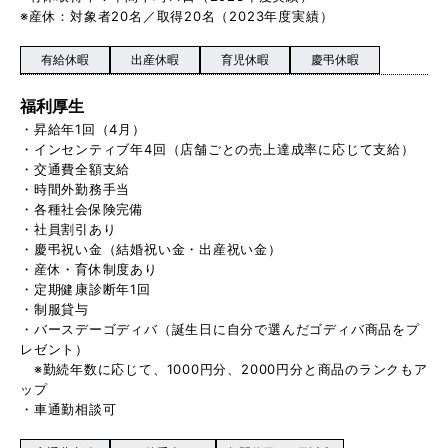
※産休：対象者20名／取得20名（2023年度実績）
有給休暇
出産休暇
育児休暇
慶弔休暇
福利厚生
・昇給年1回（4月）
・インセンティブ年4回（店舗ごとの売上達成率に応じて支給）
・交通費全額支給
・時間外勤務手当
・各種社会保険完備
・社員割引あり
・慶弔祝い金（結婚祝い金・出産祝い金）
・産休・育休制度あり
・定期健康診断年1回
・制服貸与
・バースデーゴディバ（誕生日に自分で選んだゴディバ商品をプ
レゼント）
※勤続年数に応じて、1000円分、2000円分と商品のランクもア
ップ
・車通勤相談可