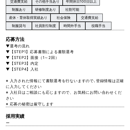
交通費支給
その他手当あり
年間休日100日以上
制服あり
研修制度あり
社割可能
産休・育休取得実績あり
社会保険
交通費支給
制服貸与
社員割引制度
時間外手当
役職手当
応募方法
▼選考の流れ
▼【STEP1】応募書類による書類選考
▼【STEP2】面接（1～2回）
▼【STEP3】内定
▼【STEP4】入社
※ 入力された情報にて書類選考を行ないますので､登録情報は正確
に入力してください
※ 入社日はご相談にも応じますので、お気軽にお問い合わせくだ
さい
※ 応募の秘密は厳守します
採用実績
ー