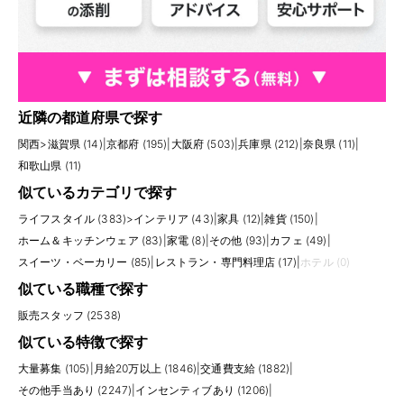
近隣の都道府県で探す
関西
>
滋賀県 (14)
|
京都府 (195)
|
大阪府 (503)
|
兵庫県 (212)
|
奈良県 (11)
|
和歌山県 (11)
似ているカテゴリで探す
ライフスタイル (383)
>
インテリア (43)
|
家具 (12)
|
雑貨 (150)
|
ホーム＆キッチンウェア (83)
|
家電 (8)
|
その他 (93)
|
カフェ (49)
|
スイーツ・ベーカリー (85)
|
レストラン・専門料理店 (17)
|
ホテル (0)
似ている職種で探す
販売スタッフ (2538)
似ている特徴で探す
大量募集 (105)
|
月給20万以上 (1846)
|
交通費支給 (1882)
|
その他手当あり (2247)
|
インセンティブあり (1206)
|