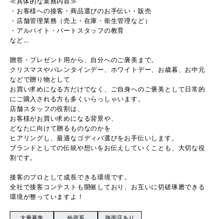
≪具体的な業務内容≫
・お客様への接客・商品選びのお手伝い・販売
・店舗管理業務（売上・在庫・衛生管理など）
・アルバイト・パートスタッフの教育
など…
贈答・プレゼント用から、自分へのご褒美まで。
クリスマスやバレンタインデー、ホワイトデー、お歳暮、お中元
などで贈り物として
お買い求めになる方だけでなく、ご自身へのご褒美として日常的
にご購入される方も多くいらっしゃいます。
店舗スタッフの役割は、
お客様がお買い求めになる背景や、
どなたに向けて贈るものなのかを
ヒアリングし、最適なゴディバ選びをお手伝いします。
ブランドとしての伝統や想いをお伝えしていくことも、大切な役
割です。
接客のプロとして成長できる環境です。
全社で接客コンテストも開催しており、お互いに切磋琢磨できる
環境が整っていますよ！
大量募集
外資系
路面店あり