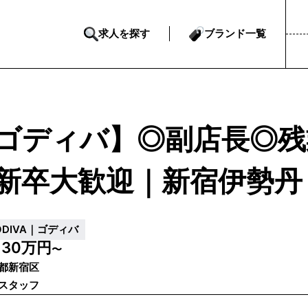
求人を探す
ブランド一覧
ゴディバ】◎副店長◎残
新卒大歓迎｜新宿伊勢丹
ODIVA｜ゴディバ
30万円
給
〜
都新宿区
スタッフ