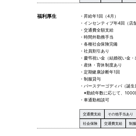
福利厚生
・昇給年1回（4月）
・インセンティブ年4回（店
・交通費全額支給
・時間外勤務手当
・各種社会保険完備
・社員割引あり
・慶弔祝い金（結婚祝い金・
・産休・育休制度あり
・定期健康診断年1回
・制服貸与
・バースデーゴディバ（誕生
※勤続年数に応じて、1000
・車通勤相談可
交通費支給
その他手当あり
社会保険
交通費支給
制