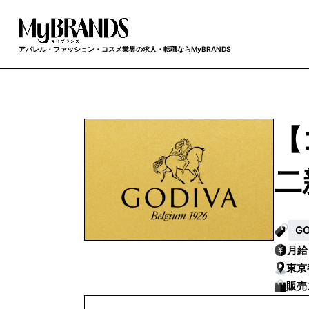
アパレル・ファッション・コスメ業界の求人・転職ならMyBRANDS
【
二
G
月
東京
販売