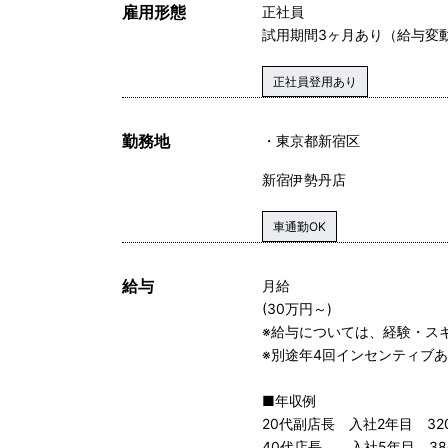
雇用形態
正社員
試用期間3ヶ月あり（給与変
正社員登用あり
勤務地
東京都新宿区
新宿伊勢丹店
車通勤OK
給与
月給
(30万円～)
※給与については、経験・ス
※別途年4回インセンティブ
■年収例
20代副店長 入社2年目 320
40代店長 入社5年目 380