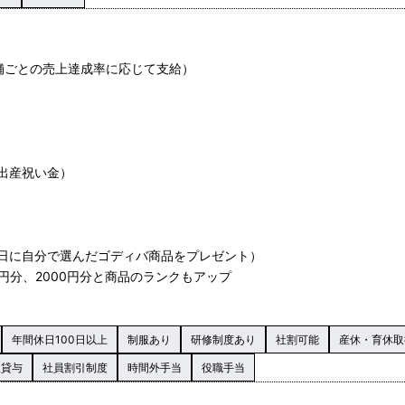
舗ごとの売上達成率に応じて支給）
出産祝い金）
日に自分で選んだゴディバ商品をプレゼント）
円分、2000円分と商品のランクもアップ
年間休日100日以上
制服あり
研修制度あり
社割可能
産休・育休取
服貸与
社員割引制度
時間外手当
役職手当