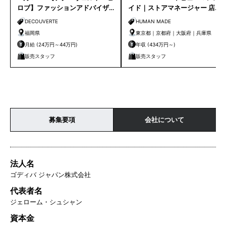
ロブ】ファッションアドバイザ
イド｜ストアマネージャー 店長
ー｜天神店
候補
DECOUVERTE
HUMAN MADE
福岡県
東京都｜京都府｜大阪府｜兵庫県
月給 (24万円～44万円)
年収 (434万円～)
販売スタッフ
販売スタッフ
募集要項
会社について
法人名
ゴディバ ジャパン株式会社
代表者名
ジェローム・シュシャン
資本金