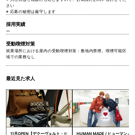
さい
※ 応募の秘密は厳守します
採用実績
ー
受動喫煙対策
就業場所における屋内の受動喫煙対策：敷地内禁煙。喫煙可能区
域での業務なし
最近見た求人
11月OPEN【デクーヴェルト・ヒ
HUMAN MADE / ヒューマンメ