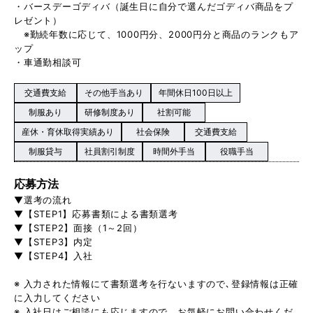
・バースデーゴディバ（誕生日に自分で選んだゴディバ商品をプ
レゼント）
※勤続年数に応じて、1000円分、2000円分と商品のランクもア
ップ
・車通勤相談可
交通費支給
その他手当あり
年間休日100日以上
制服あり
研修制度あり
社割可能
産休・育休取得実績あり
社会保険
交通費支給
制服貸与
社員割引制度
時間外手当
役職手当
応募方法
▼選考の流れ
▼【STEP1】応募書類による書類選考
▼【STEP2】面接（1～2回）
▼【STEP3】内定
▼【STEP4】入社
※ 入力された情報にて書類選考を行ないますので､登録情報は正確
に入力してください
※ 入社日はご相談にも応じますので、お気軽にお問い合わせくだ