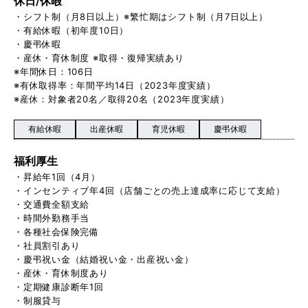
休日/休暇
・シフト制（月8日以上）※繁忙期はシフト制（月7日以上）
・有給休暇（初年度10日）
・慶弔休暇
・産休・育休制度 ※取得・復帰実績あり
※年間休日：106日
※有休取得率：年間平均14日（2023年度実績）
※産休：対象者20名／取得20名（2023年度実績）
有給休暇
出産休暇
育児休暇
慶弔休暇
福利厚生
・昇給年1回（4月）
・インセンティブ年4回（店舗ごとの売上達成率に応じて支給）
・交通費全額支給
・時間外勤務手当
・各種社会保険完備
・社員割引あり
・慶弔祝い金（結婚祝い金・出産祝い金）
・産休・育休制度あり
・定期健康診断年1回
・制服貸与