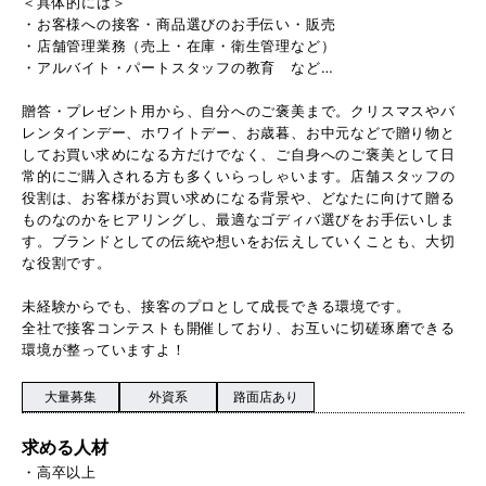
＜具体的には＞
・お客様への接客・商品選びのお手伝い・販売
・店舗管理業務（売上・在庫・衛生管理など）
・アルバイト・パートスタッフの教育 など…
贈答・プレゼント用から、自分へのご褒美まで。クリスマスやバ
レンタインデー、ホワイトデー、お歳暮、お中元などで贈り物と
してお買い求めになる方だけでなく、ご自身へのご褒美として日
常的にご購入される方も多くいらっしゃいます。店舗スタッフの
役割は、お客様がお買い求めになる背景や、どなたに向けて贈る
ものなのかをヒアリングし、最適なゴディバ選びをお手伝いしま
す。ブランドとしての伝統や想いをお伝えしていくことも、大切
な役割です。
未経験からでも、接客のプロとして成長できる環境です。
全社で接客コンテストも開催しており、お互いに切磋琢磨できる
環境が整っていますよ！
大量募集
外資系
路面店あり
求める人材
・高卒以上