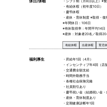
休日/休暇
・シフト制（月8日以上）※
・有給休暇（初年度10日）
・慶弔休暇
・産休・育休制度 ※取得・復
※年間休日：106日
※有休取得率：年間平均14日（
※産休：対象者20名／取得20
有給休暇
出産休暇
育児
福利厚生
・昇給年1回（4月）
・インセンティブ年4回（店
・交通費全額支給
・時間外勤務手当
・各種社会保険完備
・社員割引あり
・慶弔祝い金（結婚祝い金・
・産休・育休制度あり
・定期健康診断年1回