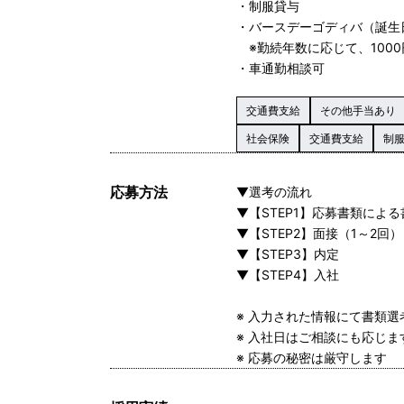
・制服貸与
・バースデーゴディバ（誕生
※勤続年数に応じて、1000
・車通勤相談可
交通費支給
その他手当あり
社会保険
交通費支給
制
応募方法
▼選考の流れ
▼【STEP1】応募書類によ
▼【STEP2】面接（1～2回）
▼【STEP3】内定
▼【STEP4】入社
※ 入力された情報にて書類
※ 入社日はご相談にも応じ
※ 応募の秘密は厳守します