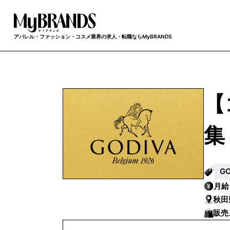
アパレル・ファッション・コスメ業界の求人・転職ならMyBRANDS
【
集
G
月
秋田
販売