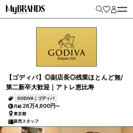
【ゴディバ】◎副店長◎残業ほとんど無/
第二新卒大歓迎｜アトレ恵比寿
GODIVA｜ゴディバ
26万4,600円
月給
〜
東京都
販売スタッフ