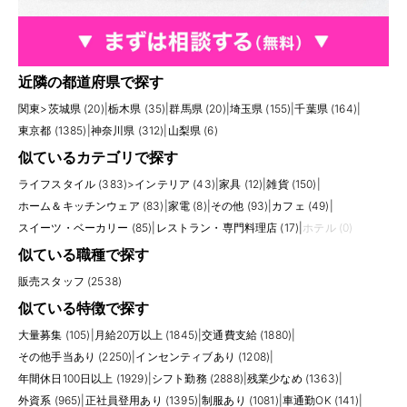
近隣の都道府県で探す
関東
>
茨城県 (20)
|
栃木県 (35)
|
群馬県 (20)
|
埼玉県 (155)
|
千葉県 (164)
|
東京都 (1385)
|
神奈川県 (312)
|
山梨県 (6)
似ているカテゴリで探す
ライフスタイル (383)
>
インテリア (43)
|
家具 (12)
|
雑貨 (150)
|
ホーム＆キッチンウェア (83)
|
家電 (8)
|
その他 (93)
|
カフェ (49)
|
スイーツ・ベーカリー (85)
|
レストラン・専門料理店 (17)
|
ホテル (0)
似ている職種で探す
販売スタッフ (2538)
似ている特徴で探す
大量募集 (105)
|
月給20万以上 (1845)
|
交通費支給 (1880)
|
その他手当あり (2250)
|
インセンティブあり (1208)
|
年間休日100日以上 (1929)
|
シフト勤務 (2888)
|
残業少なめ (1363)
|
外資系 (965)
|
正社員登用あり (1395)
|
制服あり (1081)
|
車通勤OK (141)
|