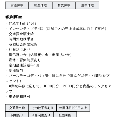
有給休暇
出産休暇
育児休暇
慶弔休暇
福利厚生
・昇給年1回（4月）
・インセンティブ年4回（店舗ごとの売上達成率に応じて支給）
・交通費全額支給
・時間外勤務手当
・各種社会保険完備
・社員割引あり
・慶弔祝い金（結婚祝い金・出産祝い金）
・産休・育休制度あり
・定期健康診断年1回
・制服貸与
・バースデーゴディバ（誕生日に自分で選んだゴディバ商品をプ
レゼント）
※勤続年数に応じて、1000円分、2000円分と商品のランクもア
ップ
・車通勤相談可
交通費支給
その他手当あり
年間休日100日以上
制服あり
研修制度あり
社割可能