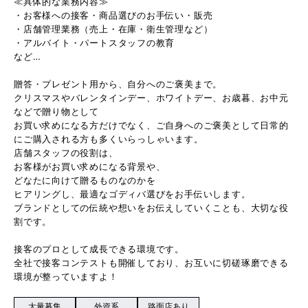
≪具体的な業務内容≫
・お客様への接客・商品選びのお手伝い・販売
・店舗管理業務（売上・在庫・衛生管理など）
・アルバイト・パートスタッフの教育
など…
贈答・プレゼント用から、自分へのご褒美まで。
クリスマスやバレンタインデー、ホワイトデー、お歳暮、お中元
などで贈り物として
お買い求めになる方だけでなく、ご自身へのご褒美として日常的
にご購入される方も多くいらっしゃいます。
店舗スタッフの役割は、
お客様がお買い求めになる背景や、
どなたに向けて贈るものなのかを
ヒアリングし、最適なゴディバ選びをお手伝いします。
ブランドとしての伝統や想いをお伝えしていくことも、大切な役
割です。
接客のプロとして成長できる環境です。
全社で接客コンテストも開催しており、お互いに切磋琢磨できる
環境が整っていますよ！
大量募集
外資系
路面店あり