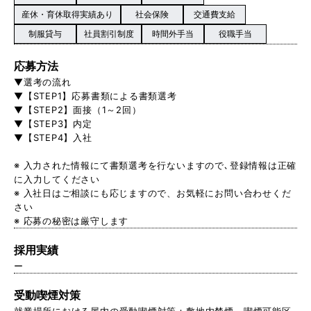
産休・育休取得実績あり
社会保険
交通費支給
制服貸与
社員割引制度
時間外手当
役職手当
応募方法
▼選考の流れ
▼【STEP1】応募書類による書類選考
▼【STEP2】面接（1～2回）
▼【STEP3】内定
▼【STEP4】入社
※ 入力された情報にて書類選考を行ないますので､登録情報は正確
に入力してください
※ 入社日はご相談にも応じますので、お気軽にお問い合わせくだ
さい
※ 応募の秘密は厳守します
採用実績
ー
受動喫煙対策
就業場所における屋内の受動喫煙対策：敷地内禁煙。喫煙可能区