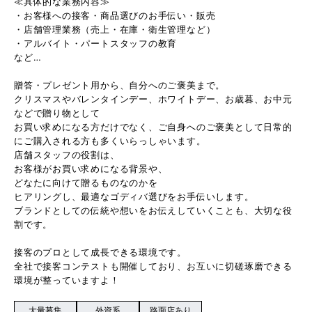
≪具体的な業務内容≫
・お客様への接客・商品選びのお手伝い・販売
・店舗管理業務（売上・在庫・衛生管理など）
・アルバイト・パートスタッフの教育
など…
贈答・プレゼント用から、自分へのご褒美まで。
クリスマスやバレンタインデー、ホワイトデー、お歳暮、お中元
などで贈り物として
お買い求めになる方だけでなく、ご自身へのご褒美として日常的
にご購入される方も多くいらっしゃいます。
店舗スタッフの役割は、
お客様がお買い求めになる背景や、
どなたに向けて贈るものなのかを
ヒアリングし、最適なゴディバ選びをお手伝いします。
ブランドとしての伝統や想いをお伝えしていくことも、大切な役
割です。
接客のプロとして成長できる環境です。
全社で接客コンテストも開催しており、お互いに切磋琢磨できる
環境が整っていますよ！
大量募集
外資系
路面店あり