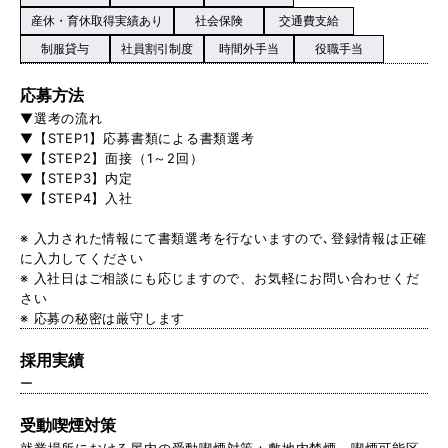
産休・育休取得実績あり
社会保険
交通費支給
制服貸与
社員割引制度
時間外手当
役職手当
応募方法
▼選考の流れ
▼【STEP1】応募書類による書類選考
▼【STEP2】面接（1～2回）
▼【STEP3】内定
▼【STEP4】入社
※ 入力された情報にて書類選考を行ないますので､登録情報は正確
に入力してください
※ 入社日はご相談にも応じますので、お気軽にお問い合わせくだ
さい
※ 応募の秘密は厳守します
採用実績
ー
受動喫煙対策
就業場所における屋内の受動喫煙対策：敷地内禁煙。喫煙可能区