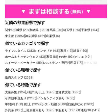
近隣の都道府県で探す
関東
>
茨城県 (20)
|
栃木県 (35)
|
群馬県 (20)
|
埼玉県 (155)
|
千葉県 (164)
|
東京都 (1385)
|
神奈川県 (312)
|
山梨県 (6)
似ているカテゴリで探す
ライフスタイル (383)
>
インテリア (43)
|
家具 (12)
|
雑貨 (150)
|
ホーム＆キッチンウェア (83)
|
家電 (8)
|
その他 (93)
|
カフェ (49)
|
スイーツ・ベーカリー (85)
|
レストラン・専門料理店 (17)
|
ホテル (0)
似ている職種で探す
販売スタッフ (2538)
似ている特徴で探す
大量募集 (105)
|
月給20万以上 (1845)
|
交通費支給 (1880)
|
その他手当あり (2250)
|
インセンティブあり (1208)
|
年間休日100日以上 (1929)
|
シフト勤務 (2888)
|
残業少なめ (1363)
|
外資系 (965)
|
正社員登用あり (1395)
|
制服あり (1081)
|
車通勤OK (141)
|