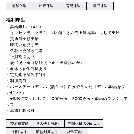
有給休暇
出産休暇
育児休暇
慶弔休暇
福利厚生
・昇給年1回（4月）
・インセンティブ年4回（店舗ごとの売上達成率に応じて支給）
・交通費全額支給
・時間外勤務手当
・各種社会保険完備
・社員割引あり
・慶弔祝い金（結婚祝い金・出産祝い金）
・産休・育休制度あり
・定期健康診断年1回
・制服貸与
・バースデーゴディバ（誕生日に自分で選んだゴディバ商品をプ
レゼント）
※勤続年数に応じて、1000円分、2000円分と商品のランクもア
ップ
・車通勤相談可
交通費支給
その他手当あり
年間休日100日以上
制服あり
研修制度あり
社割可能