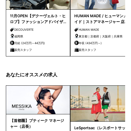
11月OPEN【デクーヴェルト・ヒ
HUMAN MADE / ヒューマンメ
ロブ】ファッションアドバイザ
イド｜ストアマネージャー 店長
ー｜天神店
候補
DECOUVERTE
HUMAN MADE
福岡県
東京都｜京都府｜大阪府｜兵庫県
月給 (24万円～44万円)
年収 (434万円～)
販売スタッフ
販売スタッフ
あなたにオススメの求人
【首都圏】ブティーク マネージ
ャー（店長）
LeSportsac（レスポートサッ