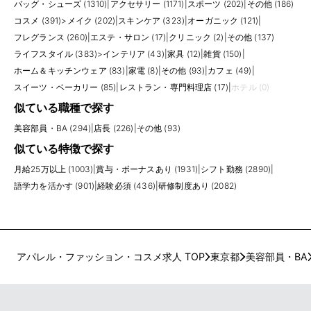
バッグ・シューズ (1310)
|
アクセサリー (1171)
|
スポーツ (202)
|
その他 (186)
コスメ (391)
>
メイク (202)
|
スキンケア (323)
|
オーガニック (121)
|
フレグランス (260)
|
エステ・サロン (17)
|
クリニック (2)
|
その他 (137)
ライフスタイル (383)
>
インテリア (43)
|
家具 (12)
|
雑貨 (150)
|
ホーム＆キッチンウェア (83)
|
家電 (8)
|
その他 (93)
|
カフェ (49)
|
スイーツ・ベーカリー (85)
|
レストラン・専門料理店 (17)
|
ホテル (0)
似ている職種で探す
美容部員・BA (294)
|
店長 (226)
|
その他 (93)
似ている特徴で探す
月給25万以上 (1003)
|
賞与・ボーナスあり (1931)
|
シフト勤務 (2890)
|
語学力を活かす (901)
|
経験必須 (436)
|
研修制度あり (2082)
アパレル・ファッション・コスメ求人 TOP
東京都
美容部員・BA