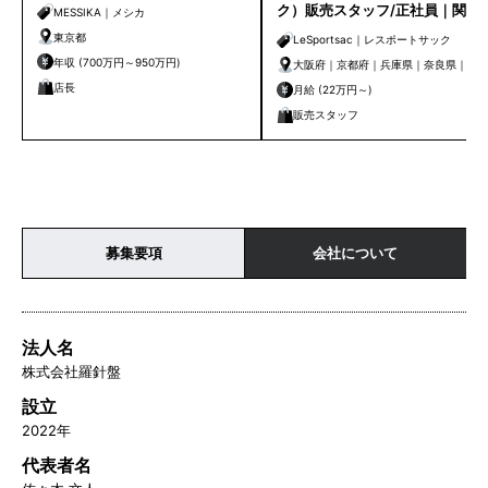
ク）販売スタッフ/正社員｜関西
MESSIKA｜メシカ
エリア
東京都
LeSportsac｜レスポートサック
年収 (700万円～950万円)
大阪府｜京都府｜兵庫県｜奈良県｜和
店長
歌山県
月給 (22万円～)
販売スタッフ
募集要項
会社について
法人名
株式会社羅針盤
設立
2022年
代表者名