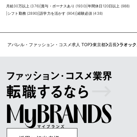
月給30万以上 (376)
|
賞与・ボーナスあり (1930)
|
年間休日120日以上 (988)
|
シフト勤務 (2890)
|
語学力を活かす (904)
|
経験必須 (438)
アパレル・ファッション・コスメ求人 TOP
東京都
店長
ラオック