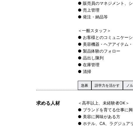
● 販売員のマネジメント、
● 売上管理
● 発注・納品等
＜一般スタッフ＞
● お客様とのコミュニケー
● 美容機器・ヘアアイテム
● 製品体験のフォロー
● 品出し陳列
● 在庫管理
● 清掃
急募
語学力を活かす
ノ
求める人材
＜高卒以上、未経験者OK＞
● ブランドを育てる仕事に
● 美容に興味がある方
● ホテル、CA、ラグジュ