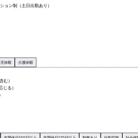
ーション制（土日出勤あり）
育児休暇
介護休暇
に含む）
応じる）
）
年間休日100日以上
年間休日120日以上
制服あり
社割可能
社会保