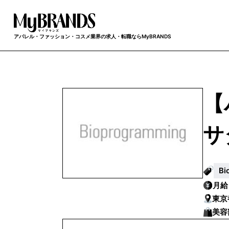
アパレル・ファッション・コスメ業界の求人・転職ならMyBRANDS
【
サ
B
月
東京
美容