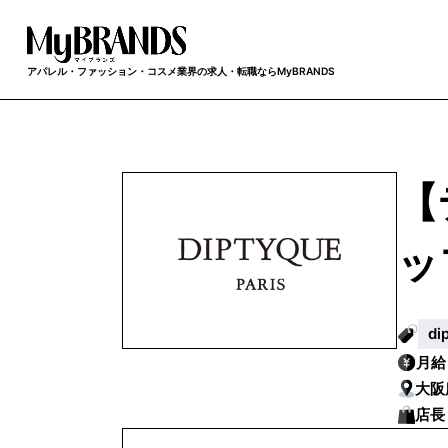
アパレル・ファッション・コスメ業界の求人・転職ならMyBRANDS
【
ッ
d
月
大阪
店長