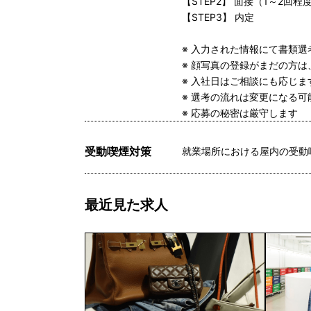
【STEP2】 面接（1～2回
【STEP3】 内定
※ 入力された情報にて書類
※ 顔写真の登録がまだの方
※ 入社日はご相談にも応じ
※ 選考の流れは変更になる
※ 応募の秘密は厳守します
受動喫煙対策
就業場所における屋内の受動
最近見た求人