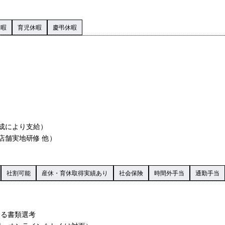
休暇
育児休暇
慶弔休暇
成により支給）
店舗実地研修 他）
社割可能
産休・育休取得実績あり
社会保険
時間外手当
通勤手当
による書類選考