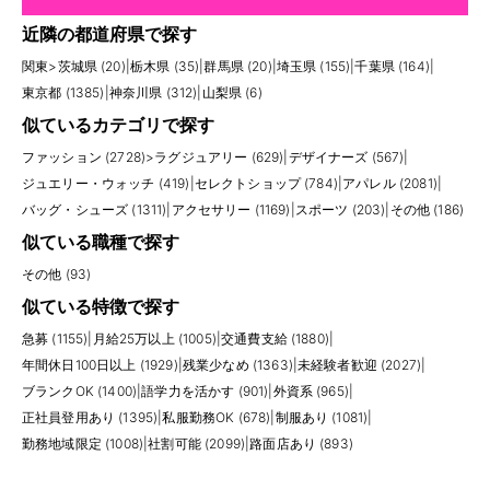
近隣の都道府県で探す
関東
>
茨城県 (20)
|
栃木県 (35)
|
群馬県 (20)
|
埼玉県 (155)
|
千葉県 (164)
|
東京都 (1385)
|
神奈川県 (312)
|
山梨県 (6)
似ているカテゴリで探す
ファッション (2728)
>
ラグジュアリー (629)
|
デザイナーズ (567)
|
ジュエリー・ウォッチ (419)
|
セレクトショップ (784)
|
アパレル (2081)
|
バッグ・シューズ (1311)
|
アクセサリー (1169)
|
スポーツ (203)
|
その他 (186)
似ている職種で探す
その他 (93)
似ている特徴で探す
急募 (1155)
|
月給25万以上 (1005)
|
交通費支給 (1880)
|
年間休日100日以上 (1929)
|
残業少なめ (1363)
|
未経験者歓迎 (2027)
|
ブランクOK (1400)
|
語学力を活かす (901)
|
外資系 (965)
|
正社員登用あり (1395)
|
私服勤務OK (678)
|
制服あり (1081)
|
勤務地域限定 (1008)
|
社割可能 (2099)
|
路面店あり (893)