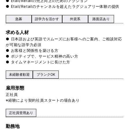
● Etail/Retailの売上向上のためのアクション
● Etail/Retailのチャンネルを超えたラグジュアリー体験の提供
急募
語学力を活かす
外資系
路面店あり
求める人材
● 日本語および英語でスムーズにお客様へのご案内、ご相談対応
が可能な語学力必須
● お客様と関係性を築ける方
● ポジティブで、サービス精神の高い方
● タイムマネージメントに長けた方
未経験者歓迎
ブランクOK
雇用形態
正社員
※経験により契約社員スタートの場合あり
正社員登用あり
勤務地