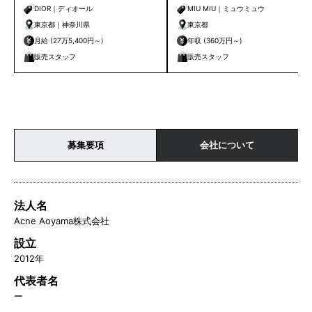
東京・横浜
DIOR｜ディオール
MIU MIU｜ミュウミュウ
東京都｜神奈川県
東京都
月給 (27万5,400円～)
年収 (360万円～)
販売スタッフ
販売スタッフ
募集要項
会社について
法人名
Acne Aoyama株式会社
設立
2012年
代表者名
ー