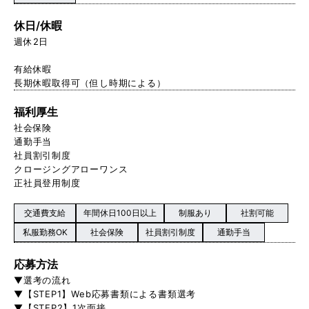
休日/休暇
週休2日
有給休暇
長期休暇取得可（但し時期による）
福利厚生
社会保険
通勤手当
社員割引制度
クロージングアローワンス
正社員登用制度
交通費支給
年間休日100日以上
制服あり
社割可能
私服勤務OK
社会保険
社員割引制度
通勤手当
応募方法
▼選考の流れ
▼【STEP1】Web応募書類による書類選考
▼【STEP2】1次面接