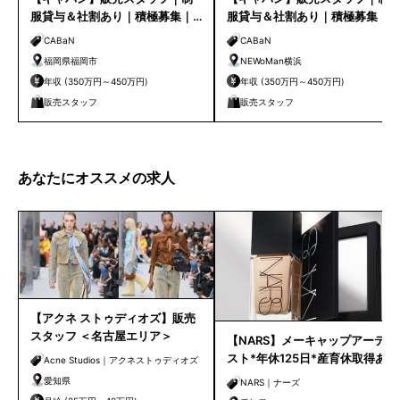
服貸与＆社割あり｜積極募集｜
服貸与＆社割あり｜積極募集｜
福岡店
NEWoMan横浜
CABaN
CABaN
福岡県福岡市
NEWoMan横浜
年収 (350万円～450万円)
年収 (350万円～450万円)
販売スタッフ
販売スタッフ
あなたにオススメの求人
【アクネ ストゥディオズ】販売
スタッフ ＜名古屋エリア＞
【NARS】メーキャップアーティ
スト*年休125日*産育休取得あり
Acne Studios｜アクネストゥディオズ
*残業月10H以下（名古屋エリ
愛知県
NARS｜ナーズ
ア）