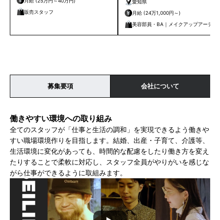
月給 (25万円～40万円)
愛知県
販売スタッフ
月給 (24万1,000円～)
美容部員・BA｜メイクアップアーティ
スト
募集要項
会社について
働きやすい環境への取り組み
全てのスタッフが「仕事と生活の調和」を実現できるよう働きや
すい職場環境作りを目指します。結婚、出産・子育て、介護等、
生活環境に変化があっても、時間的な配慮をしたり働き方を変え
たりすることで柔軟に対応し、スタッフ全員がやりがいを感じな
がら仕事ができるように取組みます。