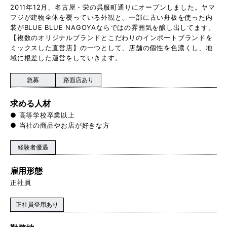
2011年12月、名古屋・栄の呉服町通りにオープンしました。ヤマ
フジが建物全体を覆っている外観と、一部に古い舟板を使った内
装がBLUE BLUE NAGOYAならではの雰囲気を醸し出してます。
【複数のオリジナルブランドとこだわりのインポートブランドを
ミックスした直営店】の一つとして、店舗の個性を色濃くし、地
域に根差した運営をしていきます。
急募
路面店あり
求める人材
● 高等学校卒業以上
● 当社の商品やお店が好きな方
経験者優遇
雇用形態
正社員
正社員登用あり