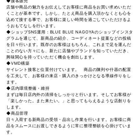
◆接客販売
店舗や商品の魅力をお伝えしてお客様に商品をお買い求めいただ
くことが基本です。しかし、たとえ商品を購入頂かなくとも心を
込めて接する事で、お客様に楽しい時間を過ごしていただけるよ
うおもてなしを行います。
◆ショップSNS運用：BLUE BLUE NAGOYAのショップインスタ
グラムを通じて、新商品の紹介、コーディネート提案などの投稿
を日々行います。既存のお客様はもちろん、これまで足を運んだ
ことのない方々にも、新たに店舗やブランドを知っていただき、
興味関心を持っていただく機会を創出します。
◆VMD構築
サイレント接客と位置付けています。 商品の陳列や什器の配置
を工夫して、お客様の来店・購入のきっかけとなる導線作りをし
ます。
◆店内環境整備・維持
まずは毎日店内外の清掃をしっかりと行います。そしてお客様が
「楽しかった。また来たい。」と思ってもらえるような店創りを
します。
◆商品管理
日々入荷する新商品の受領・品出し作業を行います。お客様に商
品をスムースにお渡しできるように常に整理整頓を心掛けていま
す。