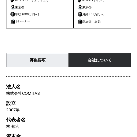
MIU MIU｜ミュウミュウ
KENZO｜ケンゾー
東京都
東京都
年収 (600万円～)
月給 (35万円～)
トレーナー
副店長｜店長
募集要項
会社について
法人名
株式会社COMITAS
設立
2007年
代表者名
林 知宏
資本金