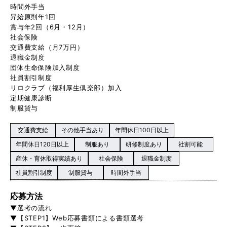
時間外手当
昇給原則年1回
賞与年2回（6月・12月）
社会保険
交通費支給（月7万円）
退職金制度
団体生命保険加入制度
社員割引制度
リロクラブ（福利厚生倶楽部）加入
定期健康診断
制服貸与
交通費支給
その他手当あり
年間休日100日以上
年間休日120日以上
制服あり
研修制度あり
社割可能
産休・育休取得実績あり
社会保険
退職金制度
社員割引制度
制服貸与
時間外手当
応募方法
▼選考の流れ
▼【STEP1】Web応募書類による書類選考