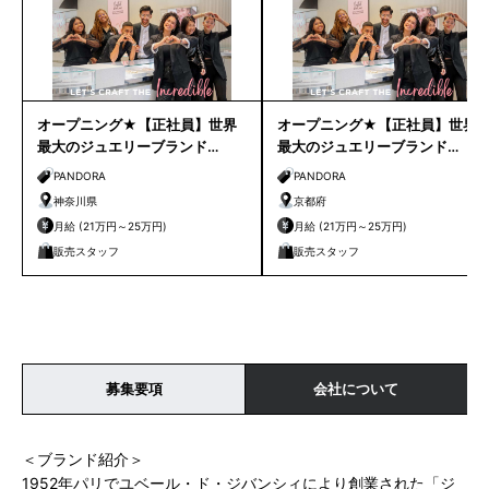
オープニング★【正社員】世界
オープニング★【正社員】世界
最大のジュエリーブランド
最大のジュエリーブランド
【PANDORA】販売スタッフ＊横
【PANDORA】販売スタッフ＊嵐
PANDORA
PANDORA
浜市内エリア＊
山エリア＊
神奈川県
京都府
月給 (21万円～25万円)
月給 (21万円～25万円)
販売スタッフ
販売スタッフ
募集要項
会社について
＜ブランド紹介＞
1952年パリでユベール・ド・ジバンシィにより創業された「ジ