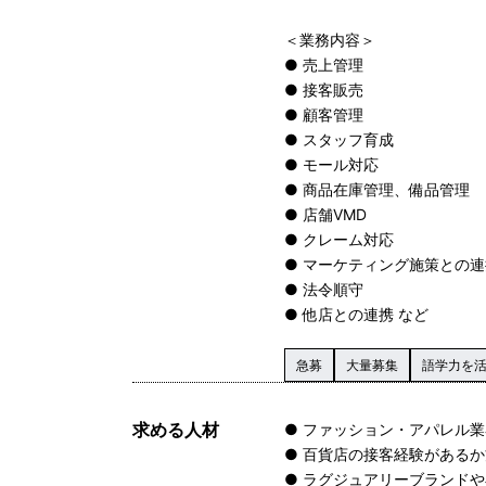
＜業務内容＞
● 売上管理
● 接客販売
● 顧客管理
● スタッフ育成
● モール対応
● 商品在庫管理、備品管理
● 店舗VMD
● クレーム対応
● マーケティング施策との連
● 法令順守
● 他店との連携 など
急募
大量募集
語学力を
求める人材
● ファッション・アパレル
● 百貨店の接客経験がある
● ラグジュアリーブランド