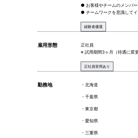
● お客様やチームのメンバ
● チームワークを意識して
経験者優遇
雇用形態
正社員
※ 試用期間3ヶ月（待遇に変
正社員登用あり
勤務地
北海道
千葉県
東京都
愛知県
三重県