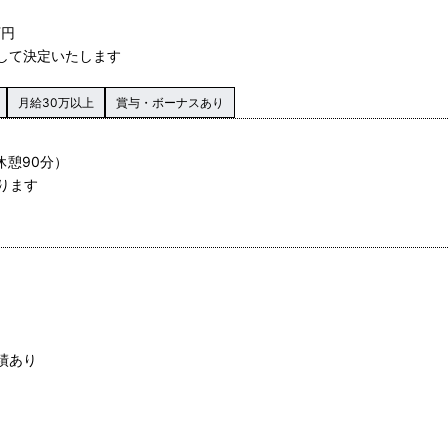
万円
慮して決定いたします
月給30万以上
賞与・ボーナスあり
休憩90分）
ります
績あり