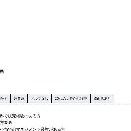
携
活かす
外資系
ノルマなし
20代の店長が活躍中
路面店あり
業界で販売経験のある方
か方優遇
や小売でのマネジメント経験がある方