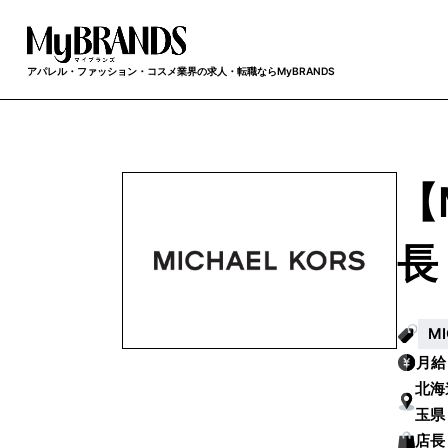
アパレル・ファッション・コスメ業界の求人・転職ならMyBRANDS
【
長
M
月
北海
玉県
庫県
店長