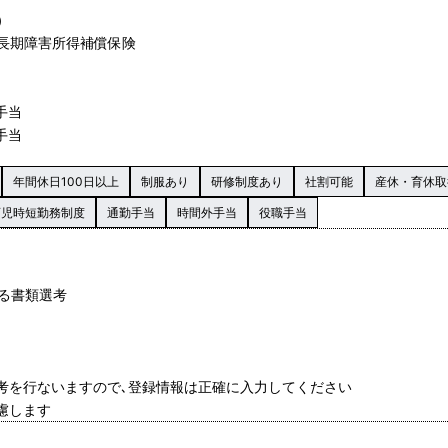
）
長期障害所得補償保険
職手当
職手当
年間休日100日以上
制服あり
研修制度あり
社割可能
産休・育休取
育児時短勤務制度
通勤手当
時間外手当
役職手当
よる書類選考
選考を行ないますので､登録情報は正確に入力してください
慮します