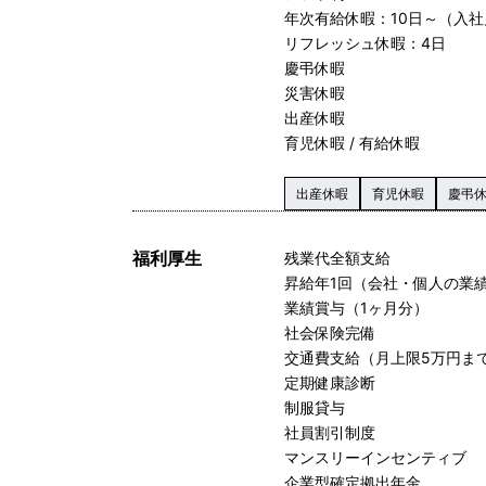
年次有給休暇：10日～（入
リフレッシュ休暇：4日
慶弔休暇
災害休暇
出産休暇
育児休暇 / 有給休暇
出産休暇
育児休暇
慶弔
福利厚生
残業代全額支給
昇給年1回（会社・個人の業
業績賞与（1ヶ月分）
社会保険完備
交通費支給（月上限5万円ま
定期健康診断
制服貸与
社員割引制度
マンスリーインセンティブ
企業型確定拠出年金