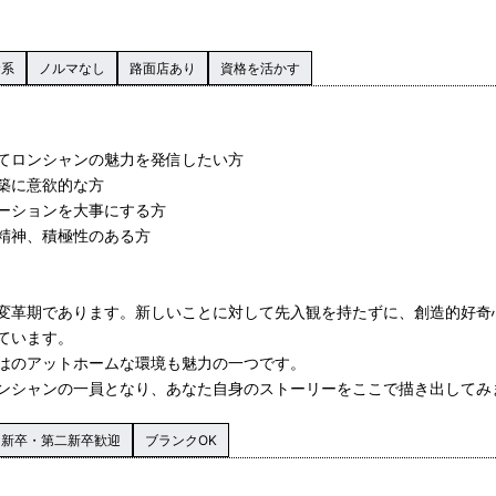
資系
ノルマなし
路面店あり
資格を活かす
てロンシャンの魅力を発信したい方
築に意欲的な方
ーションを大事にする方
精神、積極性のある方
変革期であります。新しいことに対して先入観を持たずに、創造的好奇
ています。
はのアットホームな環境も魅力の一つです。
ンシャンの一員となり、あなた自身のストーリーをここで描き出してみ
新卒・第二新卒歓迎
ブランクOK