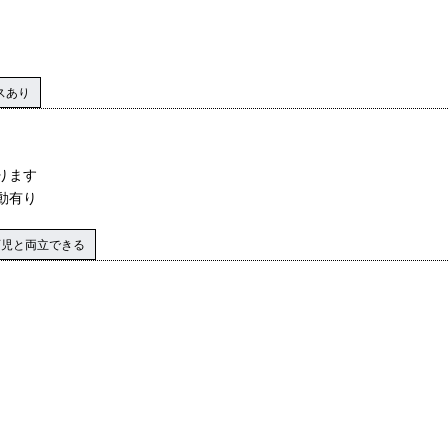
スあり
ります
動有り
育児と両立できる