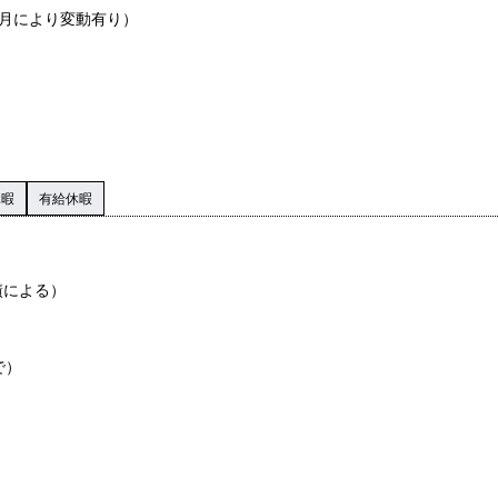
社月により変動有り）
休暇
有給休暇
績による）
で）