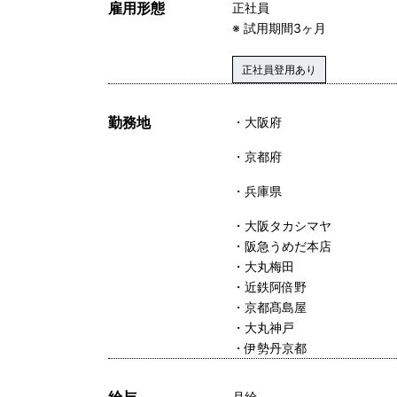
雇用形態
正社員
※ 試用期間3ヶ月
正社員登用あり
勤務地
大阪府
京都府
兵庫県
・大阪タカシマヤ
・阪急うめだ本店
・大丸梅田
・近鉄阿倍野
・京都髙島屋
・大丸神戸
・伊勢丹京都
給与
月給