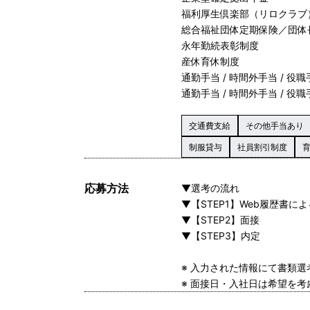
福利厚生倶楽部（リロクラブ
総合福祉団体定期保険／団体
永年勤続表彰制度
産休育休制度
通勤手当 / 時間外手当 / 役
通勤手当 / 時間外手当 / 役
交通費支給
その他手当あり
制服貸与
社員割引制度
応募方法
▼選考の流れ
▼【STEP1】Web履歴書に
▼【STEP2】面接
▼【STEP3】内定
※ 入力された情報にて書類
※ 面接日・入社日は希望を考