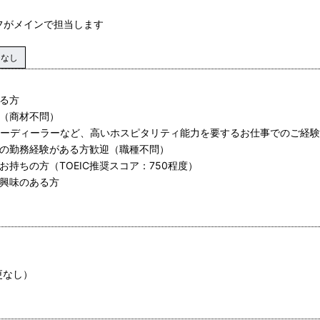
フがメインで担当します
マなし
ある方
者（商材不問）
/カーディーラーなど、高いホスピタリティ能力を要するお仕事でのご経
での勤務経験がある方歓迎（職種不問）
お持ちの方（TOEIC推奨スコア：750程度）
に興味のある方
更なし）