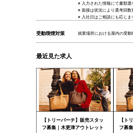
※ 入力された情報にて書類
※ 面接は状況により選考回数
※ 入社日はご相談にも応じ
受動喫煙対策
就業場所における屋内の受動
最近見た求人
【トリーバーチ】販売スタッ
【ト
フ募集｜木更津アウトレット
フ募