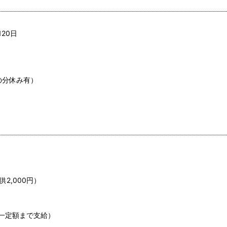
20日
の分休み有）
供2,000円）
一定額まで支給）