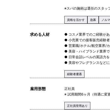
※スパの施術は選任のスタッ
資格を活かす
急募
ノル
求める人材
● コスメ業界でのご経験が
● 小売業での接客販売経験
● 営業職/ホテル/航空業界
● 美容・ハイブランド業界
● 日常会話レベルの英語力を
● 美容やフレグランスなど
経験者優遇
雇用形態
正社員
※ 試用期間6ヶ月（待遇に変
正社員登用あり