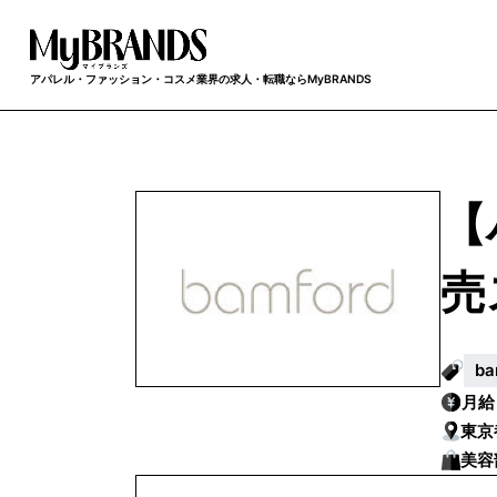
アパレル・ファッション・コスメ業界の求人・転職ならMyBRANDS
【
売
b
月
東京
美容