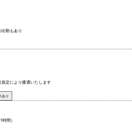
の出勤もあり
社規定により優遇いたします
スあり
憩1時間）