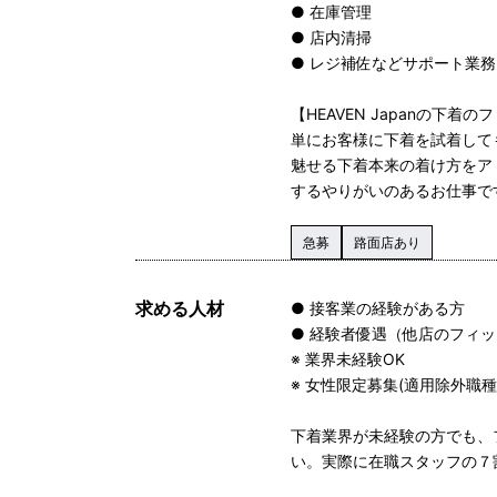
● 在庫管理
● 店内清掃
● レジ補佐などサポート業務
【HEAVEN Japanの下
単にお客様に下着を試着して
魅せる下着本来の着け方をア
するやりがいのあるお仕事で
急募
路面店あり
求める人材
● 接客業の経験がある方
● 経験者優遇（他店のフィ
※ 業界未経験OK
※ 女性限定募集(適用除外職種
下着業界が未経験の方でも、
い。実際に在職スタッフの７