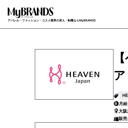
アパレル・ファッション・コスメ業界の求人・転職ならMyBRANDS
【
ア
H
月
大阪
販売