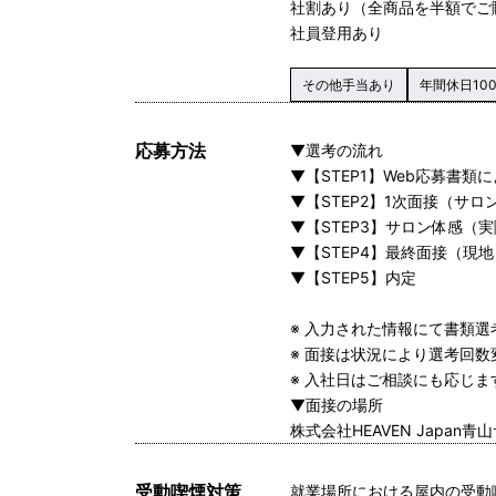
社割あり（全商品を半額でご
社員登用あり
その他手当あり
年間休日10
応募方法
▼選考の流れ
▼【STEP1】Web応募書類
▼【STEP2】1次面接（サロ
▼【STEP3】サロン体感（
▼【STEP4】最終面接（現
▼【STEP5】内定
※ 入力された情報にて書類
※ 面接は状況により選考回数
※ 入社日はご相談にも応じ
▼面接の場所
株式会社HEAVEN Japan青
受動喫煙対策
就業場所における屋内の受動