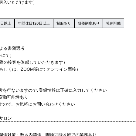
購入いただけます）
0日以上
年間休日120日以上
制服あり
研修制度あり
社割可能
による書類選考
ンにて）
実際の接客を体感していただきます）
地もしくは、ZOOM等にてオンライン面接）
選考を行ないますので､登録情報は正確に入力してください
変動可能性あり
ますので、お気軽にお問い合わせください
山サロン
喫煙対策：敷地内禁煙。喫煙可能区域での業務あり