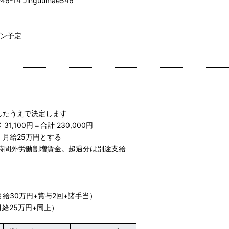
14 Jinguumae546
プン予定
したうえで決定します
31,100円＝合計 230,000円
、月給25万円とする
の時間外労働割増賃金。超過分は別途支給
月給30万円+賞与2回+諸手当）
月給25万円+同上）