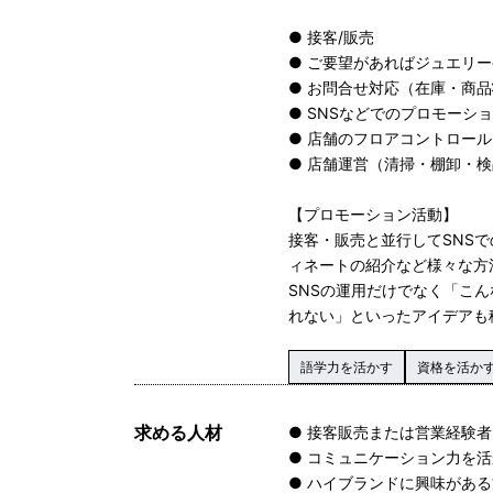
● 接客/販売
● ご要望があればジュエリ
● お問合せ対応（在庫・商品状
● SNSなどでのプロモーシ
● 店舗のフロアコントロール
● 店舗運営（清掃・棚卸・
【プロモーション活動】
接客・販売と並行してSNS
ィネートの紹介など様々な方
SNSの運用だけでなく「こ
れない」といったアイデアも
語学力を活かす
資格を活か
求める人材
● 接客販売または営業経験者
● コミュニケーション力を
● ハイブランドに興味があ