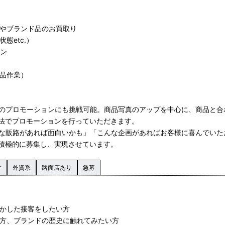
ーやブランド品のお買取り
態etc.）
ョン
検品作業）
でのプロモーションにも挑戦可能。商品写真のアップを中心に、商品と合
法でプロモーションを行っていただきます。
んな販路があれば面白いかも」「こんな企画があればお客様に喜んでいた
積極的に募集し、実現させています。
す
外資系
路面店あり
急募
活かした接客をしたい方
る方、ブランドの歴史に触れてみたい方