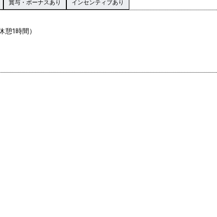
賞与・ボーナスあり
インセンティブあり
、休憩1時間）