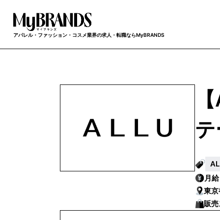
アパレル・ファッション・コスメ業界の求人・転職ならMyBRANDS
【
テ
A
月
東京
販売