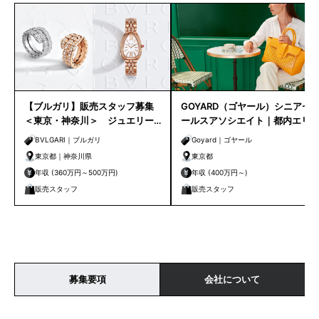
【ブルガリ】販売スタッフ募集
GOYARD（ゴヤール）シニアセ
＜東京・神奈川＞ ジュエリー
ールスアソシエイト｜都内エリ
販売未経験OK！
ア
BVLGARI｜ブルガリ
Goyard｜ゴヤール
東京都｜神奈川県
東京都
年収 (360万円～500万円)
年収 (400万円～)
販売スタッフ
販売スタッフ
募集要項
会社について