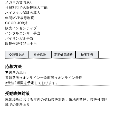
メガネの貸与あり
社員割引での眼鏡購入可能
ハイスキル試験の導入
年間MVP表彰制度
GOOD JOB賞
販売インセンティブ
インフルエンサー手当
バイリンガル手当
眼鏡作製技能士手当
交通費支給
社会保険
定期健康診断
扶養手当
応募方法
▼選考の流れ
書類選考→オンライン一次面談→オンライン最終
※最短2週間を予定しております。
受動喫煙対策
就業場所における屋内の受動喫煙対策：敷地内禁煙。喫煙可能区
域での業務あり