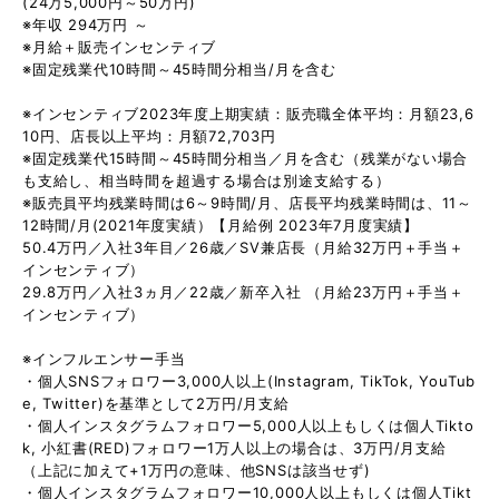
(24万5,000円～50万円)
※年収 294万円 ～
※月給＋販売インセンティブ
※固定残業代10時間～45時間分相当/月を含む
※インセンティブ2023年度上期実績：販売職全体平均：月額23,6
10円、店長以上平均：月額72,703円
※固定残業代15時間～45時間分相当／月を含む（残業がない場合
も支給し、相当時間を超過する場合は別途支給する）
※販売員平均残業時間は6～9時間/月、店長平均残業時間は、11～
12時間/月(2021年度実績）【月給例 2023年7月度実績】
50.4万円／入社3年目／26歳／SV兼店長（月給32万円＋手当＋
インセンティブ）
29.8万円／入社3ヵ月／22歳／新卒入社 （月給23万円＋手当＋
インセンティブ）
※インフルエンサー手当
・個人SNSフォロワー3,000人以上(Instagram, TikTok, YouTub
e, Twitter)を基準として2万円/月支給
・個人インスタグラムフォロワー5,000人以上もしくは個人Tikto
k, 小紅書(RED)フォロワー1万人以上の場合は、3万円/月支給
（上記に加えて+1万円の意味、他SNSは該当せず)
・個人インスタグラムフォロワー10,000人以上もしくは個人Tikt