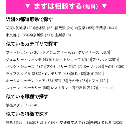
近隣の都道府県で探す
関東
>
茨城県 (20)
|
栃木県 (35)
|
群馬県 (20)
|
埼玉県 (155)
|
千葉県 (164)
|
東京都 (1385)
|
神奈川県 (313)
|
山梨県 (6)
似ているカテゴリで探す
ファッション (2730)
>
ラグジュアリー (629)
|
デザイナーズ (567)
|
ジュエリー・ウォッチ (421)
|
セレクトショップ (784)
|
アパレル (2081)
|
バッグ・シューズ (1311)
|
アクセサリー (1171)
|
スポーツ (203)
|
その他 (186)
ライフスタイル (383)
>
インテリア (43)
|
家具 (12)
|
雑貨 (150)
|
ホーム＆キッチンウェア (83)
|
家電 (8)
|
その他 (93)
|
カフェ (49)
|
スイーツ・ベーカリー (85)
|
レストラン・専門料理店 (17)
|
ホテル (0)
似ている職種で探す
販売スタッフ (2540)
似ている特徴で探す
急募 (1156)
|
月給20万以上 (1847)
|
交通費支給 (1882)
|
未経験者歓迎 (2029)