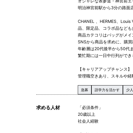
オシャレな表参道・神宮前エ
明治神宮前駅から3分の路面店
CHANEL 、HERMES、L
品、限定品、コラボ品なども
商品カテコリはバッグがメイ
SNSから商品を求めに、購
年齢層は20代後半から50代
繁忙期には一日中行列ができ
【キャリアアップチャンス】
管理職空きあり、スキルや経
急募
語学力を活かす
少
求める人材
「必須条件」
20歳以上
社会人経験