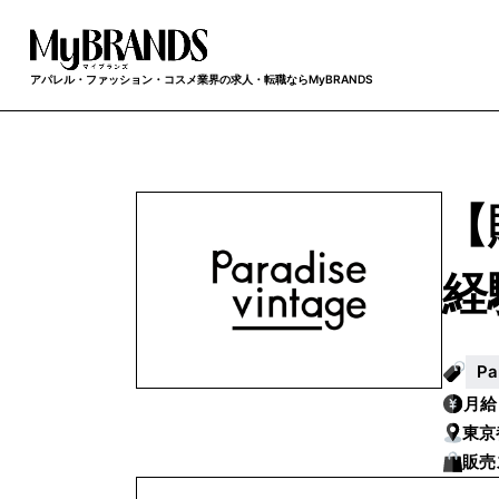
アパレル・ファッション・コスメ業界の求人・転職ならMyBRANDS
【
経
P
月
東京
販売