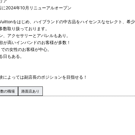
リア
に2024年10月リニューアルオープン
ouis Vuittonをはじめ、ハイブランドの中古品をハイセンスなセレクト、
多数取り扱っております。
ン、アクセサリーとアパレルもあり。
買欲が高いインバンドのお客様が多数！
までの女性のお客様が中心。
る日もある。
験によっては副店長のポジションを目指せる！
人数の職場
路面店あり