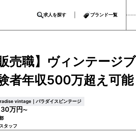
求人を探す
ブランド一覧
販売職】ヴィンテージブ
験者年収500万超え可能
aradise vintage｜パラダイスビンテージ
30万円
給
〜
都
スタッフ