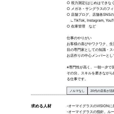
○ 視力測定(はじめはできな
○ メガネ・サングラスのフ
○ 店舗ブログ、店舗各SNS
∟TikTok, Instagram, Yo
○ 在庫管理 など
仕事のやりがい
お客様の喜びやワクワク、生
目の専門家としての知識・ス
お店作りの中心メンバーとし
※専門性が高く、一朝一夕で
その分、スキルを磨きながら
る仕事です。
ノルマなし
20代の店長が活
求める人材
-オーマイグラスのVISION
-オーマイグラスの指針、ル