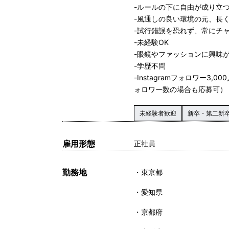
-ルールの下に自由が成り立
-風通しの良い環境の元、長
-試行錯誤を恐れず、常にチ
-未経験OK
-眼鏡やファッションに興味
-学歴不問
-Instagramフォロワー3,00
ォロワー数の場合も応募可）
未経験者歓迎
新卒・第二新
雇用形態
正社員
勤務地
東京都
愛知県
京都府