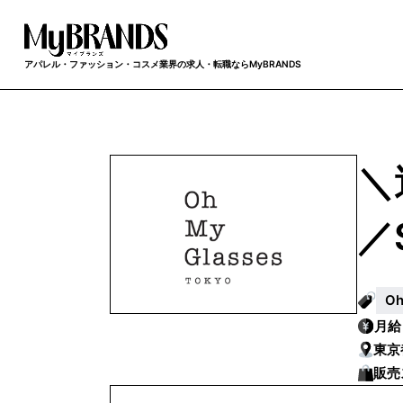
アパレル・ファッション・コスメ業界の求人・転職ならMyBRANDS
＼
／
O
月
東京
販売