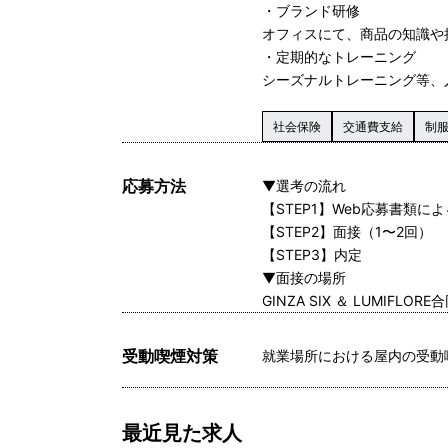
・ブランド研修
オフィスにて、商品の知識や
・定期的なトレーニング
シーズナルトレーニング等、
社会保険
交通費支給
制
応募方法
▼選考の流れ
【STEP1】Web応募書類に
【STEP2】面接（1〜2回）
【STEP3】内定
▼面接の場所
GINZA SIX ＆ LUMIFLO
受動喫煙対策
就業場所における屋内の受動
最近見た求人