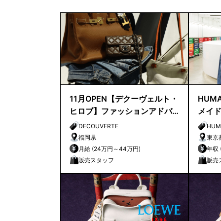
11月OPEN【デクーヴェルト・
HUMA
ヒロブ】ファッションアドバ
メイ
イザー｜天神店
店長
DECOUVERTE
HUM
福岡県
東京
月給 (24万円～44万円)
販売スタッフ
販売