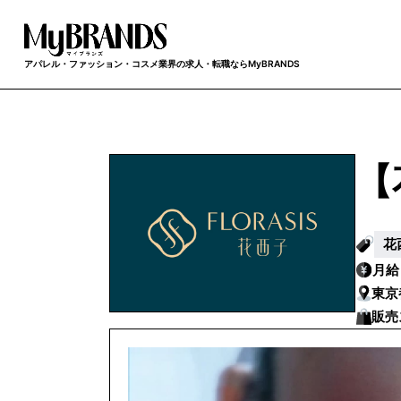
アパレル・ファッション・コスメ業界の求人・転職ならMyBRANDS
【
花
月
東京
販売