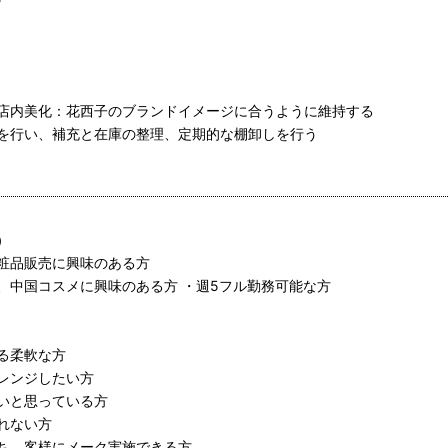
店内美化：花西子のブランドイメージに合うように維持する
を行い、補充と在庫の整理、定期的な棚卸しを行う
）
粧品販売に興味のある方
、中国コスメに興味のある方 ・週5フル勤務可能な方
る柔軟な方
レンジしたい方
いと思っている方
れない方
ち、客様にメーク実施できる方