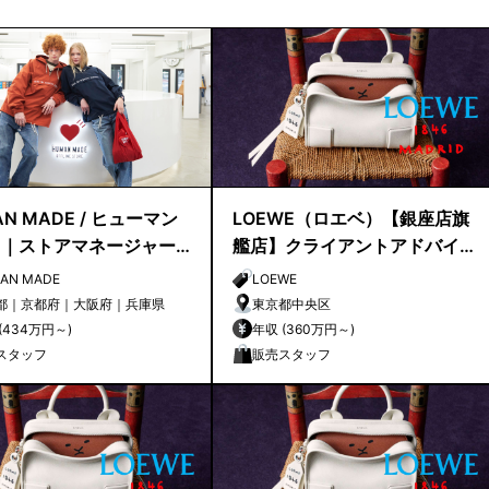
N MADE / ヒューマン
LOEWE（ロエベ）【銀座店旗
ド｜ストアマネージャー
艦店】クライアントアドバイ
候補
ザー／シニアクライアントア
AN MADE
LOEWE
ドバイザー募集
都｜京都府｜大阪府｜兵庫県
東京都中央区
年収 (434万円～)
年収 (360万円～)
スタッフ
販売スタッフ