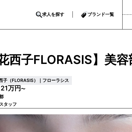
求人を探す
ブランド一覧
花西子FLORASIS】美
西子（FLORASIS）｜フローラシス
21万円
給
〜
都
スタッフ