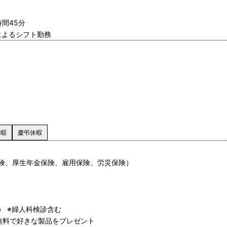
時間45分
によるシフト勤務
休暇
慶弔休暇
険、厚生年金保険、雇用保険、労災保険）
） ※婦人科検診含む
無料で好きな製品をプレゼント