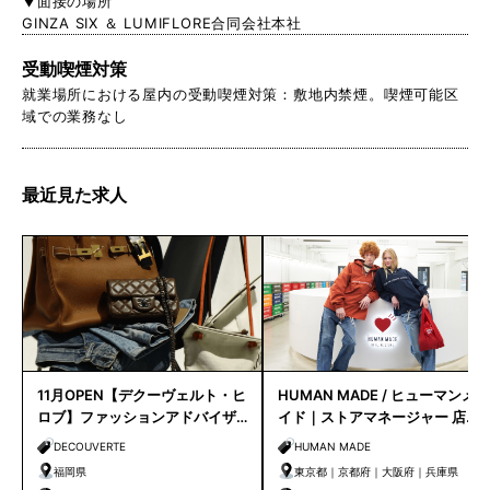
▼面接の場所
GINZA SIX ＆ LUMIFLORE合同会社本社
受動喫煙対策
就業場所における屋内の受動喫煙対策：敷地内禁煙。喫煙可能区
域での業務なし
最近見た求人
11月OPEN【デクーヴェルト・ヒ
HUMAN MADE / ヒューマンメ
ロブ】ファッションアドバイザ
イド｜ストアマネージャー 店長
ー｜天神店
候補
DECOUVERTE
HUMAN MADE
福岡県
東京都｜京都府｜大阪府｜兵庫県