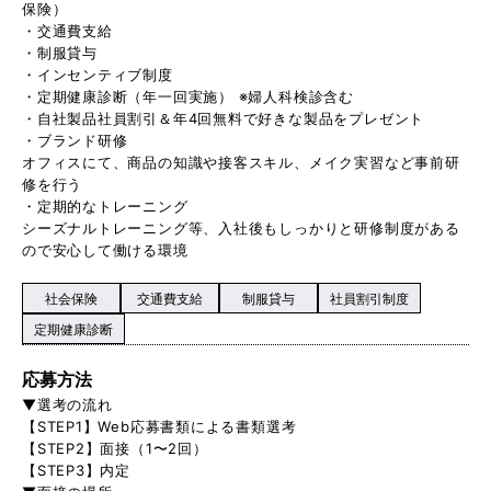
保険）
・交通費支給
・制服貸与
・インセンティブ制度
・定期健康診断（年一回実施） ※婦人科検診含む
・自社製品社員割引＆年4回無料で好きな製品をプレゼント
・ブランド研修
オフィスにて、商品の知識や接客スキル、メイク実習など事前研
修を行う
・定期的なトレーニング
シーズナルトレーニング等、入社後もしっかりと研修制度がある
ので安心して働ける環境
社会保険
交通費支給
制服貸与
社員割引制度
定期健康診断
応募方法
▼選考の流れ
【STEP1】Web応募書類による書類選考
【STEP2】面接（1〜2回）
【STEP3】内定