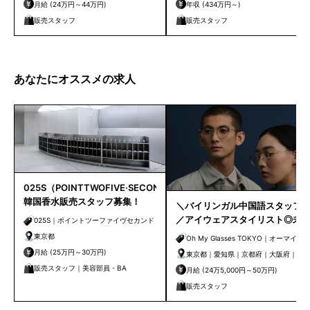
月給 (24万円～44万円)
年収 (434万円～)
販売スタッフ
販売スタッフ
あなたにオススメの求人
025S（POINTTWOFIVE·SECOND）
韓国香水販売スタッフ募集！
＼バイリンガル中国語スタッフ
／アイウェアスタイリスト◎未
025S｜ポイントツーファイヴセカンド
経験歓迎
東京都
Oh My Glasses TOKYO｜オーマイグ
月給 (25万円～30万円)
ラス
東京都｜愛知県｜京都府｜大阪府｜兵
販売スタッフ｜美容部員・BA
庫県｜福岡県
月給 (24万5,000円～50万円)
販売スタッフ