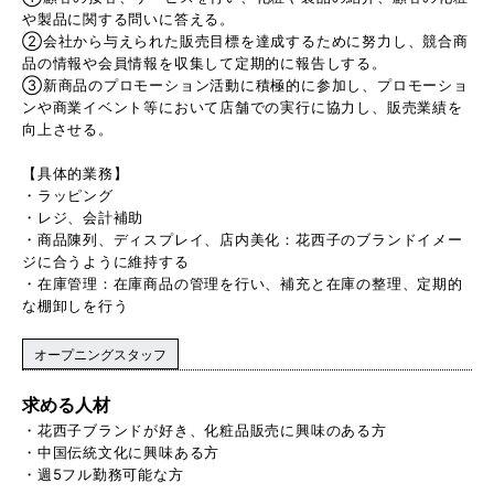
や製品に関する問いに答える。
②会社から与えられた販売目標を達成するために努力し、競合商
品の情報や会員情報を収集して定期的に報告しする。
③新商品のプロモーション活動に積極的に参加し、プロモーショ
ンや商業イベント等において店舗での実行に協力し、販売業績を
向上させる。
【具体的業務】
・ラッピング
・レジ、会計補助
・商品陳列、ディスプレイ、店内美化：花西子のブランドイメー
ジに合うように維持する
・在庫管理：在庫商品の管理を行い、補充と在庫の整理、定期的
な棚卸しを行う
オープニングスタッフ
求める人材
・花西子ブランドが好き、化粧品販売に興味のある方
・中国伝統文化に興味ある方
・週5フル勤務可能な方