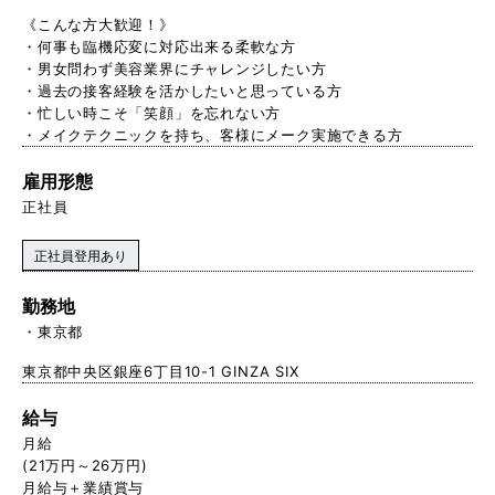
《こんな方大歓迎！》
・何事も臨機応変に対応出来る柔軟な方
・男女問わず美容業界にチャレンジしたい方
・過去の接客経験を活かしたいと思っている方
・忙しい時こそ「笑顔」を忘れない方
・メイクテクニックを持ち、客様にメーク実施できる方
雇用形態
正社員
正社員登用あり
勤務地
東京都
東京都中央区銀座6丁目10-1 GINZA SIX
給与
月給
(21万円～26万円)
月給与＋業績賞与