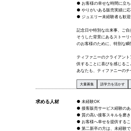
● お客様の幸せな時間に立
● やりがいある販売実績に
● ジュエリー未経験者も歓
記念日や特別な出来事、ご自
そうした背景にあるストーリ
のお客様のために、特別な瞬
ティファニーのクライアント
供することに喜びを感じるこ
あなたも、ティファニーのチ
大量募集
語学力を活かす
求める人材
● 未経験OK
● 接客販売サービス経験の
● 質の高い接客スキルを磨
● お客様へ幸せを提供する
● 第二新卒の方は、未経験