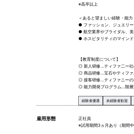
※高卒以上
＜あると望ましい経験・能力
● ファッション、ジュエリ
● 航空業界やブライダル、
● ホスピタリティのマイン
【教育制度について】
◎ 新人研修…ティファ二ー
◎ 商品研修…宝石やティフ
◎ 接客研修…ティファニー
◎ 能力開発プログラム…階
経験者優遇
未経験者歓迎
雇用形態
正社員
※試用期間3ヵ月あり（期間