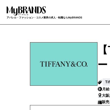
アパレル・ファッション・コスメ業界の求人・転職ならMyBRANDS
【
ー
Ti
月
大阪
販売