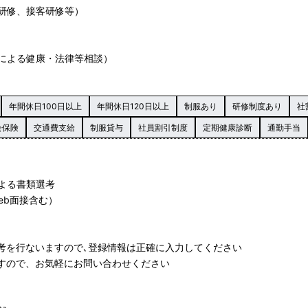
研修、接客研修等）
による健康・法律等相談）
年間休日100日以上
年間休日120日以上
制服あり
研修制度あり
社
会保険
交通費支給
制服貸与
社員割引制度
定期健康診断
通勤手当
による書類選考
web面接含む）
選考を行ないますので､登録情報は正確に入力してください
ますので、お気軽にお問い合わせください