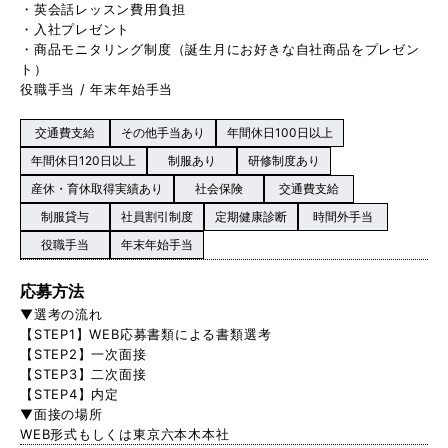
・英会話レッスン費用負担
・入社プレゼント
・商品モニタリング制度（誕生月にお好きな自社商品をプレゼン
ト）
役職手当 / 年末年始手当
交通費支給
その他手当あり
年間休日100日以上
年間休日120日以上
制服あり
研修制度あり
産休・育休取得実績あり
社会保険
交通費支給
制服貸与
社員割引制度
定期健康診断
時間外手当
役職手当
年末年始手当
応募方法
▼選考の流れ
【STEP1】WEB応募書類による書類選考
【STEP2】一次面接
【STEP3】二次面接
【STEP4】内定
▼面接の場所
WEB形式もしくは東京六本木本社