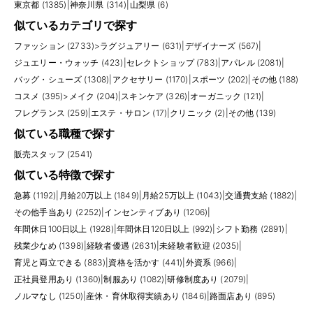
東京都 (1385)
|
神奈川県 (314)
|
山梨県 (6)
似ているカテゴリで探す
ファッション (2733)
>
ラグジュアリー (631)
|
デザイナーズ (567)
|
ジュエリー・ウォッチ (423)
|
セレクトショップ (783)
|
アパレル (2081)
|
バッグ・シューズ (1308)
|
アクセサリー (1170)
|
スポーツ (202)
|
その他 (188)
コスメ (395)
>
メイク (204)
|
スキンケア (326)
|
オーガニック (121)
|
フレグランス (259)
|
エステ・サロン (17)
|
クリニック (2)
|
その他 (139)
似ている職種で探す
販売スタッフ (2541)
似ている特徴で探す
急募 (1192)
|
月給20万以上 (1849)
|
月給25万以上 (1043)
|
交通費支給 (1882)
|
その他手当あり (2252)
|
インセンティブあり (1206)
|
年間休日100日以上 (1928)
|
年間休日120日以上 (992)
|
シフト勤務 (2891)
|
残業少なめ (1398)
|
経験者優遇 (2631)
|
未経験者歓迎 (2035)
|
育児と両立できる (883)
|
資格を活かす (441)
|
外資系 (966)
|
正社員登用あり (1360)
|
制服あり (1082)
|
研修制度あり (2079)
|
ノルマなし (1250)
|
産休・育休取得実績あり (1846)
|
路面店あり (895)