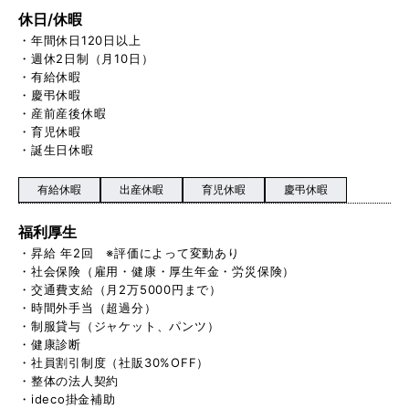
休日/休暇
・年間休日120日以上
・週休2日制（月10日）
・有給休暇
・慶弔休暇
・産前産後休暇
・育児休暇
・誕生日休暇
有給休暇
出産休暇
育児休暇
慶弔休暇
福利厚生
・昇給 年2回 ※評価によって変動あり
・社会保険（雇用・健康・厚生年金・労災保険）
・交通費支給（月2万5000円まで）
・時間外手当（超過分）
・制服貸与（ジャケット、パンツ）
・健康診断
・社員割引制度（社販30%OFF）
・整体の法人契約
・ideco掛金補助