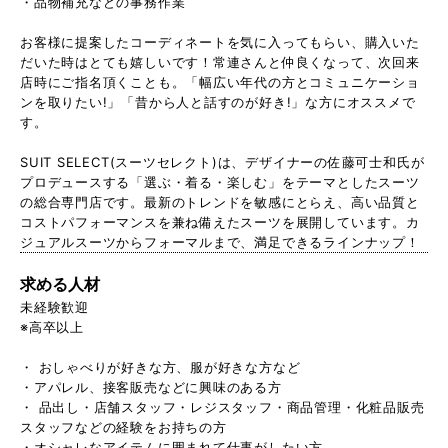
・品物補充などの事務作業
お客様に提案したコーディネートを気に入ってもらい、購入いた
だいた時はとても嬉しいです！常連さんと仲良くなって、次回来
店時にご指名頂くことも。「幅広い年代の方とコミュニケーショ
ンを取りたい!」「昔から人と話すのが好き!」な方にオススメで
す。
SUIT SELECT(スーツセレクト)は、デザイナーの佐藤可士和氏が
プロデュースする「選ぶ・着る・楽しむ」をテーマとしたスーツ
の総合専門店です。最新のトレンドを敏感にとらえ、高い品質と
コストパフォーマンスを兼ね備えたスーツを展開しています。カ
ジュアルスーツからフォーマルまで、満足できるラインナップ！
求める人材
未経験歓迎
※高卒以上
・ おしゃべりが好きな方、服が好きな方など
・アパレル、接客販売などに興味のある方
・ 品出し・店舗スタッフ・レジスタッフ・商品管理・化粧品販売
スタッフなどの経験をお持ちの方
・オシャレなアイテムに囲まれて仕事がしたい方