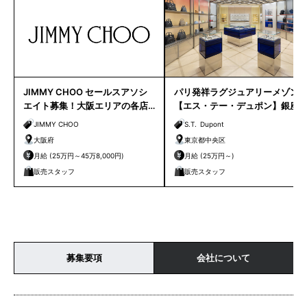
JIMMY CHOO セールスアソシ
パリ発祥ラグジュアリーメゾン
エイト募集！大阪エリアの各店
【エス・テー・デュポン】銀座
舗
路面店 販売スタッフ募集｜
JIMMY CHOO
S.T. Dupont
大阪府
東京都中央区
月給 (25万円～45万8,000円)
月給 (25万円～)
販売スタッフ
販売スタッフ
募集要項
会社について