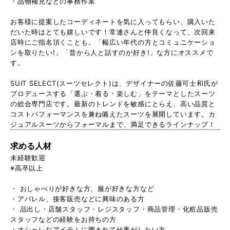
・品物補充などの事務作業
お客様に提案したコーディネートを気に入ってもらい、購入いた
だいた時はとても嬉しいです！常連さんと仲良くなって、次回来
店時にご指名頂くことも。「幅広い年代の方とコミュニケーショ
ンを取りたい!」「昔から人と話すのが好き!」な方にオススメで
す。
SUIT SELECT(スーツセレクト)は、デザイナーの佐藤可士和氏が
プロデュースする「選ぶ・着る・楽しむ」をテーマとしたスーツ
の総合専門店です。最新のトレンドを敏感にとらえ、高い品質と
コストパフォーマンスを兼ね備えたスーツを展開しています。カ
ジュアルスーツからフォーマルまで、満足できるラインナップ！
求める人材
未経験歓迎
※高卒以上
・ おしゃべりが好きな方、服が好きな方など
・アパレル、接客販売などに興味のある方
・ 品出し・店舗スタッフ・レジスタッフ・商品管理・化粧品販売
スタッフなどの経験をお持ちの方
・オシャレなアイテムに囲まれて仕事がしたい方