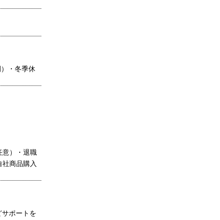
間）・冬季休
任意）・退職
自社商品購入
どサポートを