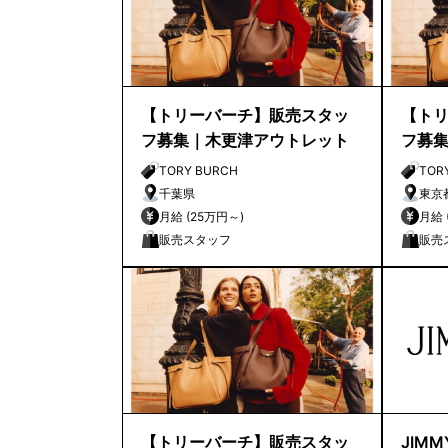
【トリーバーチ】販売スタッ
【ト
フ募集｜木更津アウトレット
フ募
TORY BURCH
TOR
千葉県
東京
月給 (25万円～)
販売スタッフ
販売
【トリーバーチ】販売スタッ
JIM