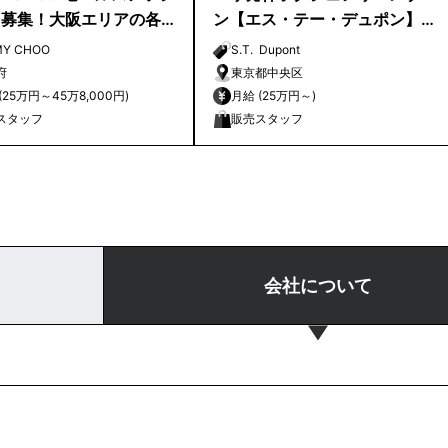
ト募集！大阪エリアの各
ン【エス・テー・デュポン】
銀座路面店 販売スタッフ募集
MY CHOO
S.T. Dupont
｜
府
東京都中央区
月給 (25万円～45万8,000円)
月給 (25万円～)
スタッフ
販売スタッフ
会社について
ト