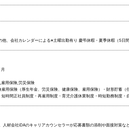
その他、会社カレンダーによる※土曜出勤有り 慶弔休暇・夏季休暇（5日
／月
,雇用保険,労災保険
保険雇用保険（厚生年金、労災保険、健康保険、雇用保険）・財形貯蓄（
・短時間正社員制度・再雇用制度・育児介護休業制度・時短勤務制度・
。人材会社iDAのキャリアカウンセラーが応募書類の添削や面接対策な