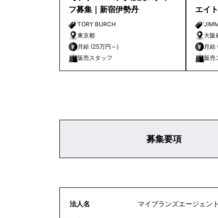
フ募集｜新宿伊勢丹
エイ
店舗
TORY BURCH
JIM
東京都
大阪
月給 (25万円～)
販売スタッフ
販売
募集要項
法人名
マイブランズエージェン