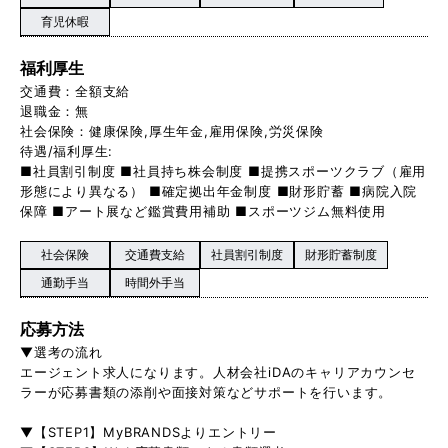
育児休暇
福利厚生
交通費：全額支給
退職金：無
社会保険：健康保険,厚生年金,雇用保険,労災保険
待遇/福利厚生:
■社員割引制度 ■社員持ち株会制度 ■提携スポーツクラブ（雇用
形態により異なる） ■確定拠出年金制度 ■財形貯蓄 ■病院入院
保障 ■アート展など鑑賞費用補助 ■スポーツジム無料使用
社会保険
交通費支給
社員割引制度
財形貯蓄制度
通勤手当
時間外手当
応募方法
▼選考の流れ
エージェント求人になります。人材会社iDAのキャリアカウンセ
ラーが応募書類の添削や面接対策などサポートを行います。
▼【STEP1】MyBRANDSよりエントリー