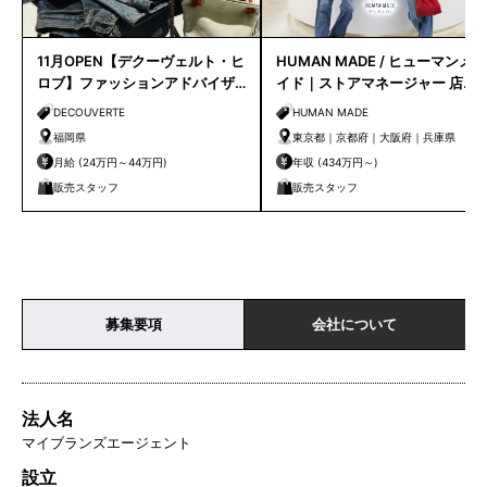
11月OPEN【デクーヴェルト・ヒ
HUMAN MADE / ヒューマンメ
ロブ】ファッションアドバイザ
イド｜ストアマネージャー 店長
ー｜天神店
候補
DECOUVERTE
HUMAN MADE
福岡県
東京都｜京都府｜大阪府｜兵庫県
月給 (24万円～44万円)
年収 (434万円～)
販売スタッフ
販売スタッフ
募集要項
会社について
法人名
マイブランズエージェント
設立