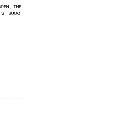
AUREN、THE
mura、SUQQ