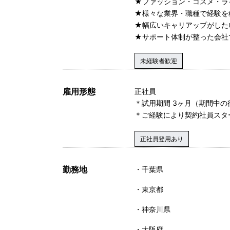
★ファッション・コスメ・ラ
★様々な業界・職種で経験を
★幅広いキャリアップがした
★サポート体制が整った会社
未経験者歓迎
雇用形態
正社員
＊試用期間 3ヶ月（期間中の
＊ご経験により契約社員スタ
正社員登用あり
勤務地
千葉県
東京都
神奈川県
大阪府