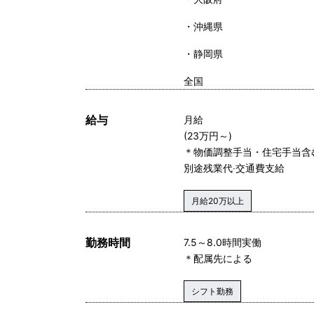
沖縄県
静岡県
全国
給与
月給
(23万円～)
＊物価調整手当・住宅手当含
別途残業代‧交通費⽀給
月給20万以上
勤務時間
7.5～8.0時間実働
＊配属先による
シフト勤務