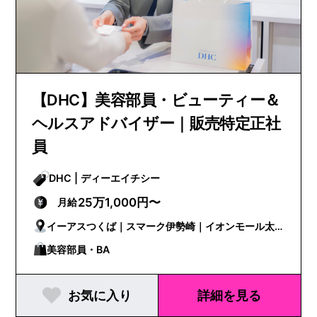
【DHC】美容部員・ビューティー＆
ヘルスアドバイザー｜販売特定正社
員
DHC | ディーエイチシー
25万1,000円〜
月給
イーアスつくば｜スマーク伊勢崎｜イオンモール太
田｜ルミネ大宮｜浦和PARCO-パルコ-｜イオンレイ
美容部員・BA
クタウン｜アトレ川越｜グランエミオ所沢｜モラー
お気に入り
詳細を見る
ジュ菖蒲｜イオンモール川口前川｜流山おおたかの
森S･C｜イオンモール成田｜ユニモちはら台｜京王