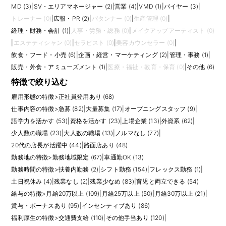
MD (3)
|
SV・エリアマネージャー (2)
|
営業 (4)
|
VMD (1)
|
バイヤー (3)
|
トレーナー (0)
|
広報・PR (2)
|
パタンナー (0)
|
生産管理 (0)
|
経理・財務・会計 (1)
|
人事・労務・総務 (0)
|
メイクアップアーティスト (0)
|
エステティシャン (0)
|
セラピスト (0)
|
美容カウンセラー (0)
|
飲食・フード・小売 (6)
|
企画・経営・マーケティング (2)
|
管理・事務 (1)
|
販売・外食・アミューズメント (1)
|
医療・福祉・教育・保育 (0)
|
その他 (6)
特徴で絞り込む
雇用形態の特徴
>
正社員登用あり (68)
仕事内容の特徴
>
急募 (82)
|
大量募集 (17)
|
オープニングスタッフ (9)
|
語学力を活かす (53)
|
資格を活かす (23)
|
上場企業 (13)
|
外資系 (62)
|
少人数の職場 (23)
|
大人数の職場 (13)
|
ノルマなし (77)
|
20代の店長が活躍中 (44)
|
路面店あり (48)
勤務地の特徴
>
勤務地域限定 (67)
|
車通勤OK (13)
勤務時間の特徴
>
扶養内勤務 (2)
|
シフト勤務 (154)
|
フレックス勤務 (1)
|
土日祝休み (4)
|
残業なし (2)
|
残業少なめ (83)
|
育児と両立できる (54)
給与の特徴
>
月給20万以上 (109)
|
月給25万以上 (50)
|
月給30万以上 (21)
|
賞与・ボーナスあり (95)
|
インセンティブあり (86)
福利厚生の特徴
>
交通費支給 (110)
|
その他手当あり (120)
|