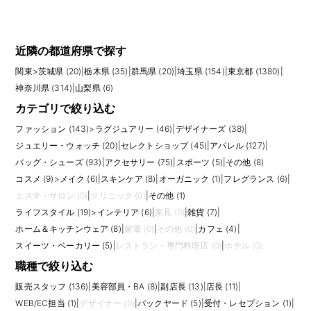
百貨店 新宿店｜ルミネ北千住｜グランデュオ立川｜
グランデュオ蒲田｜二子玉川ライズ｜セレオ八王子
近隣の都道府県で探す
｜アリオ亀有｜府中フォーリス｜京王聖蹟桜ヶ丘シ
関東
>
茨城県 (20)
|
栃木県 (35)
|
群馬県 (20)
|
埼玉県 (154)
|
東京都 (1380)
|
神奈川県 (314)
|
山梨県 (6)
ョッピングセンター｜イオンモール日の出｜銀座イ
カテゴリで絞り込む
ンズ｜町田モディ｜ラゾーナ川崎プラザ｜テラスモ
ファッション (143)
>
ラグジュアリー (46)
|
デザイナーズ (38)
|
ール湘南｜大船ルミネウィング｜相鉄ジョイナス｜
ジュエリー・ウォッチ (20)
|
セレクトショップ (45)
|
アパレル (127)
|
横須賀モアーズシティ｜横浜ポルタ｜ラスカ平塚｜
バッグ・シューズ (93)
|
アクセサリー (75)
|
スポーツ (5)
|
その他 (8)
ららテラス武蔵小杉｜川崎アゼリア｜モレラ岐阜｜
コスメ (9)
>
メイク (6)
|
スキンケア (8)
|
オーガニック (1)
|
フレグランス (6)
|
エステ・サロン (0)
|
クリニック (0)
|
その他 (1)
ユニモール｜イオンモール岡崎｜ホワイティうめだ
ライフスタイル (19)
>
インテリア (6)
|
家具 (0)
|
雑貨 (7)
|
｜イオンモール伊丹｜さんちか｜イオンスタイル奈
ホーム＆キッチンウェア (8)
|
家電 (0)
|
その他 (0)
|
カフェ (4)
|
良｜イオンモール橿原｜ゆめタウン広島｜紙屋町シ
スイーツ・ベーカリー (5)
|
レストラン・専門料理店 (0)
|
ホテル (0)
職種で絞り込む
ャレオ｜天神地下街｜ゆめタウン博多｜ゆめタウン
販売スタッフ (136)
|
美容部員・BA (8)
|
副店長 (13)
|
店長 (11)
|
光の森
WEB/EC担当 (1)
|
デザイナー (0)
|
バックヤード (5)
|
受付・レセプション (1)
|