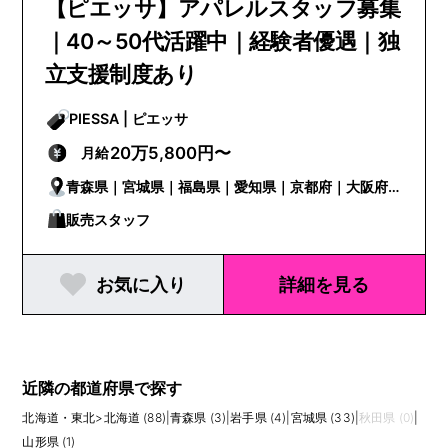
【ピエッサ】アパレルスタッフ募集
｜40～50代活躍中｜経験者優遇｜独
立支援制度あり
PIESSA | ピエッサ
20万5,800円〜
月給
青森県｜宮城県｜福島県｜愛知県｜京都府｜大阪府
｜兵庫県｜奈良県｜愛媛県｜福岡県｜長崎県｜熊本
販売スタッフ
県｜大分県
お気に入り
詳細を見る
近隣の都道府県で探す
北海道・東北
>
北海道 (88)
|
青森県 (3)
|
岩手県 (4)
|
宮城県 (33)
|
秋田県 (0)
|
山形県 (1)