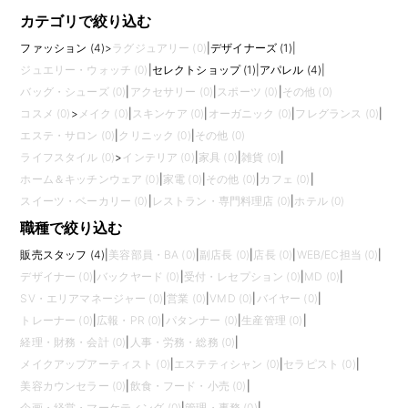
カテゴリで絞り込む
ファッション (4)
>
ラグジュアリー (0)
|
デザイナーズ (1)
|
ジュエリー・ウォッチ (0)
|
セレクトショップ (1)
|
アパレル (4)
|
バッグ・シューズ (0)
|
アクセサリー (0)
|
スポーツ (0)
|
その他 (0)
コスメ (0)
>
メイク (0)
|
スキンケア (0)
|
オーガニック (0)
|
フレグランス (0)
|
エステ・サロン (0)
|
クリニック (0)
|
その他 (0)
ライフスタイル (0)
>
インテリア (0)
|
家具 (0)
|
雑貨 (0)
|
ホーム＆キッチンウェア (0)
|
家電 (0)
|
その他 (0)
|
カフェ (0)
|
スイーツ・ベーカリー (0)
|
レストラン・専門料理店 (0)
|
ホテル (0)
職種で絞り込む
販売スタッフ (4)
|
美容部員・BA (0)
|
副店長 (0)
|
店長 (0)
|
WEB/EC担当 (0)
|
デザイナー (0)
|
バックヤード (0)
|
受付・レセプション (0)
|
MD (0)
|
SV・エリアマネージャー (0)
|
営業 (0)
|
VMD (0)
|
バイヤー (0)
|
トレーナー (0)
|
広報・PR (0)
|
パタンナー (0)
|
生産管理 (0)
|
経理・財務・会計 (0)
|
人事・労務・総務 (0)
|
メイクアップアーティスト (0)
|
エステティシャン (0)
|
セラピスト (0)
|
美容カウンセラー (0)
|
飲食・フード・小売 (0)
|
企画・経営・マーケティング (0)
|
管理・事務 (0)
|