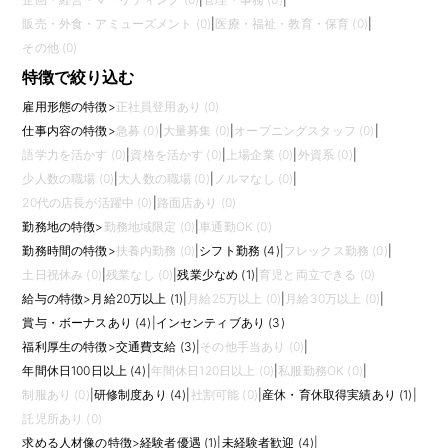
販売・外食・アミューズメント (0)
|
医療・福祉・教育・保育 (0)
|
その他 (0)
特徴で絞り込む
雇用形態の特徴
>
正社員登用あり (0)
仕事内容の特徴
>
急募 (0)
|
大量募集 (0)
|
オープニングスタッフ (0)
|
語学力を活かす (0)
|
資格を活かす (0)
|
上場企業 (0)
|
外資系 (0)
|
少人数の職場 (0)
|
大人数の職場 (0)
|
ノルマなし (0)
|
20代の店長が活躍中 (0)
|
路面店あり (0)
勤務地の特徴
>
勤務地域限定 (0)
|
車通勤OK (0)
勤務時間の特徴
>
扶養内勤務 (0)
|
シフト勤務 (4)
|
フレックス勤務 (0)
|
土日祝休み (0)
|
残業なし (0)
|
残業少なめ (1)
|
育児と両立できる (0)
給与の特徴
>
月給20万以上 (1)
|
月給25万以上 (0)
|
月給30万以上 (0)
|
賞与・ボーナスあり (4)
|
インセンティブあり (3)
福利厚生の特徴
>
交通費支給 (3)
|
その他手当あり (0)
|
年間休日100日以上 (4)
|
年間休日120日以上 (0)
|
私服勤務OK (0)
|
制服あり (0)
|
研修制度あり (4)
|
社割可能 (0)
|
産休・育休取得実績あり (1)
|
託児所あり (0)
求める人材像の特徴
>
経験者優遇 (1)
|
未経験者歓迎 (4)
|