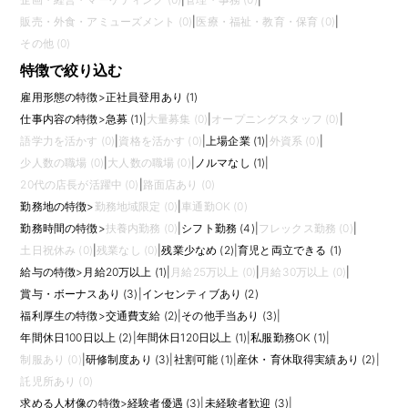
販売・外食・アミューズメント (0)
|
医療・福祉・教育・保育 (0)
|
その他 (0)
特徴で絞り込む
雇用形態の特徴
>
正社員登用あり (1)
仕事内容の特徴
>
急募 (1)
|
大量募集 (0)
|
オープニングスタッフ (0)
|
語学力を活かす (0)
|
資格を活かす (0)
|
上場企業 (1)
|
外資系 (0)
|
少人数の職場 (0)
|
大人数の職場 (0)
|
ノルマなし (1)
|
20代の店長が活躍中 (0)
|
路面店あり (0)
勤務地の特徴
>
勤務地域限定 (0)
|
車通勤OK (0)
勤務時間の特徴
>
扶養内勤務 (0)
|
シフト勤務 (4)
|
フレックス勤務 (0)
|
土日祝休み (0)
|
残業なし (0)
|
残業少なめ (2)
|
育児と両立できる (1)
給与の特徴
>
月給20万以上 (1)
|
月給25万以上 (0)
|
月給30万以上 (0)
|
賞与・ボーナスあり (3)
|
インセンティブあり (2)
福利厚生の特徴
>
交通費支給 (2)
|
その他手当あり (3)
|
年間休日100日以上 (2)
|
年間休日120日以上 (1)
|
私服勤務OK (1)
|
制服あり (0)
|
研修制度あり (3)
|
社割可能 (1)
|
産休・育休取得実績あり (2)
|
託児所あり (0)
求める人材像の特徴
>
経験者優遇 (3)
|
未経験者歓迎 (3)
|