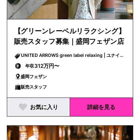
【グリーンレーベルリラクシング】
販売スタッフ募集｜盛岡フェザン店
UNITED ARROWS green label relaxing | ユナイテ
ッドアローズグリーンレーベルリラクシング
312万円〜
年収
盛岡フェザン
販売スタッフ
お気に入り
詳細を見る