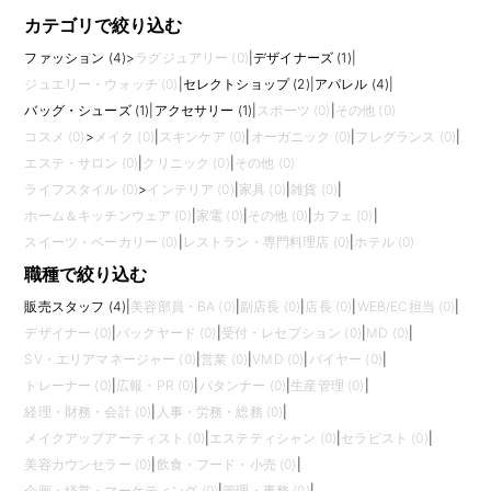
カテゴリで絞り込む
ファッション (4)
>
ラグジュアリー (0)
|
デザイナーズ (1)
|
ジュエリー・ウォッチ (0)
|
セレクトショップ (2)
|
アパレル (4)
|
バッグ・シューズ (1)
|
アクセサリー (1)
|
スポーツ (0)
|
その他 (0)
コスメ (0)
>
メイク (0)
|
スキンケア (0)
|
オーガニック (0)
|
フレグランス (0)
|
エステ・サロン (0)
|
クリニック (0)
|
その他 (0)
ライフスタイル (0)
>
インテリア (0)
|
家具 (0)
|
雑貨 (0)
|
ホーム＆キッチンウェア (0)
|
家電 (0)
|
その他 (0)
|
カフェ (0)
|
スイーツ・ベーカリー (0)
|
レストラン・専門料理店 (0)
|
ホテル (0)
職種で絞り込む
販売スタッフ (4)
|
美容部員・BA (0)
|
副店長 (0)
|
店長 (0)
|
WEB/EC担当 (0)
|
デザイナー (0)
|
バックヤード (0)
|
受付・レセプション (0)
|
MD (0)
|
SV・エリアマネージャー (0)
|
営業 (0)
|
VMD (0)
|
バイヤー (0)
|
トレーナー (0)
|
広報・PR (0)
|
パタンナー (0)
|
生産管理 (0)
|
経理・財務・会計 (0)
|
人事・労務・総務 (0)
|
メイクアップアーティスト (0)
|
エステティシャン (0)
|
セラピスト (0)
|
美容カウンセラー (0)
|
飲食・フード・小売 (0)
|
企画・経営・マーケティング (0)
|
管理・事務 (0)
|