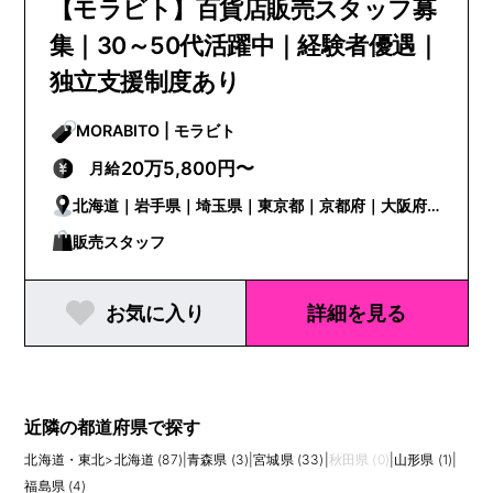
【モラビト】百貨店販売スタッフ募
集｜30～50代活躍中｜経験者優遇｜
独立支援制度あり
MORABITO | モラビト
20万5,800円〜
月給
北海道｜岩手県｜埼玉県｜東京都｜京都府｜大阪府
｜香川県
販売スタッフ
お気に入り
詳細を見る
近隣の都道府県で探す
北海道・東北
>
北海道 (87)
|
青森県 (3)
|
宮城県 (33)
|
秋田県 (0)
|
山形県 (1)
|
福島県 (4)