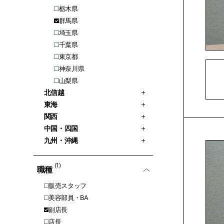
栃木県
群馬県
埼玉県
千葉県
東京都
神奈川県
山梨県
北信越
東海
関西
中国・四国
九州・沖縄
(1)
職種
販売スタッフ
美容部員・BA
副店長
店長