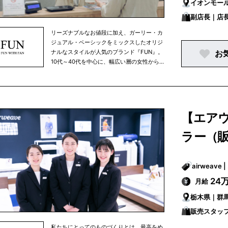
イオンモー
副店長｜店
リーズナブルなお値段に加え、ガーリー・カ
ジュアル・ベーシックをミックスしたオリジ
ナルなスタイルが人気のブランド『FUN』。
お
10代～40代を中心に、幅広い層の女性から
たくさんのご支持をいただいております。現
在は全国各地で22店舗を展開。プチプラに丁
寧な接客を取り入れて他社との差別化を図
り、新規のお客様とリピーターを増やしなが
ら、毎年1～3店舗のペースで店舗数を拡大中
【エア
です。
ラー（
24
月給
栃木県｜群
販売スタッ
私たちにとってのものづくりとは、最高をめ