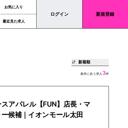
お気に入り
ログイン
新規登録
最近見た求人
新着順
3
条件に合う求人
件
スアパレル【FUN】店長・マ
ャー候補｜イオンモール太田