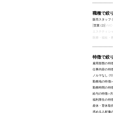
職種で絞
販売スタッフ (1
|
営業 (2)
|
VMD 
エステティシャン
医療・福祉・教
特徴で絞
雇用形態の特
仕事内容の特
ノルマなし (10
勤務地の特徴
>
勤務時間の特
給与の特徴
>
月
福利厚生の特
産休・育休取得実
求める人材像