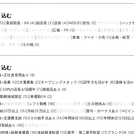
り込む
2)
|
美容部員・BA (4)
|
副店長 (3)
|
店長 (4)
|
WEB/EC担当 (1)
|
デザイナー (0)
|
バックヤ
(0)
|
バイヤー (0)
|
トレーナー (0)
|
広報・PR (1)
|
パタンナー (0)
|
生産管理 (0)
|
経理・財
 (0)
|
セラピスト (0)
|
美容カウンセラー (0)
|
飲食・フード・小売 (1)
|
企画・経営・マ
育・保育 (0)
|
その他 (3)
り込む
徴
>
正社員登用あり (6)
徴
>
急募 (12)
|
大量募集 (2)
|
オープニングスタッフ (1)
|
語学力を活かす (6)
|
資格を活かす
)
|
20代の店長が活躍中 (7)
|
路面店あり (4)
勤務地域限定 (12)
|
車通勤OK (2)
徴
>
扶養内勤務 (0)
|
シフト勤務 (18)
|
フレックス勤務 (0)
|
土日祝休み (1)
|
残業なし (0)
|
給20万以上 (15)
|
月給25万以上 (2)
|
月給30万以上 (0)
|
賞与・ボーナスあり (14)
|
イン
徴
>
交通費支給 (10)
|
その他手当あり (14)
|
年間休日100日以上 (11)
|
年間休日120日以上 
績あり (16)
|
託児所あり (0)
の特徴
>
経験者優遇 (16)
|
未経験者歓迎 (10)
|
新卒・第二新卒歓迎 (7)
|
ブランクOK (12