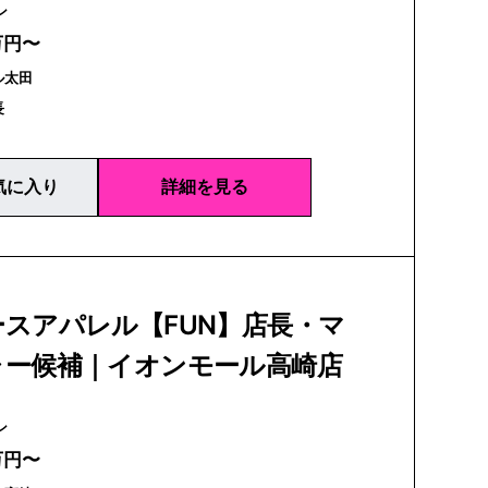
ァン
万円〜
ル太田
長
気に入り
詳細を見る
スアパレル【FUN】店長・マ
ャー候補｜イオンモール高崎店
ァン
万円〜