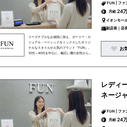
FUN | フ
24
月給
イオンモー
副店長｜店
リーズナブルなお値段に加え、ガーリー・カ
ジュアル・ベーシックをミックスしたオリジ
ナルなスタイルが人気のブランド『FUN』。
お
10代～40代を中心に、幅広い層の女性から
たくさんのご支持をいただいております。現
在は全国各地で22店舗を展開。プチプラに丁
寧な接客を取り入れて他社との差別化を図
り、新規のお客様とリピーターを増やしなが
ら、毎年1～3店舗のペースで店舗数を拡大中
レディー
です。
ネージ
FUN | フ
24
月給