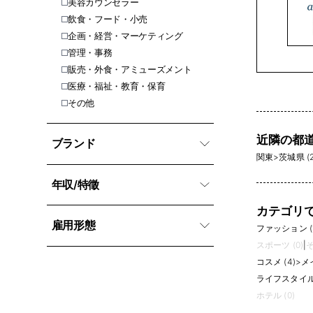
美容カウンセラー
飲食・フード・小売
企画・経営・マーケティング
管理・事務
販売・外食・アミューズメント
医療・福祉・教育・保育
その他
近隣の都
ブランド
関東
>
茨城県 (2
年収/特徵
カテゴリ
雇用形態
ファッション (1
スポーツ (0)
|
そ
コスメ (4)
>
メイ
ライフスタイル 
ホテル (0)