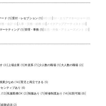
ード (1)
|
受付・レセプション (1)
|
MD (0)
|
SV・エリアマネージャー (0)
務・会計 (0)
|
人事・労務・総務 (0)
|
メイクアップアーティスト (0)
|
ーケティング (1)
|
管理・事務 (1)
|
販売・外食・アミューズメント (0)
|
 (3)
|
上場企業 (1)
|
外資系 (7)
|
少人数の職場 (1)
|
大人数の職場 (2)
|
残業少なめ (14)
|
育児と両立できる (5)
センティブあり (6)
(12)
|
私服勤務OK (2)
|
制服あり (7)
|
研修制度あり (14)
|
社割可能 (8)
|
)
|
経験必須 (2)