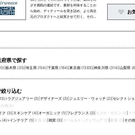
ざす挑戦の連続です。素材を吟味することか
ら始め、ディティールを突き詰め、より高次
お
元のプロダクトへと結実させて行く、その過
程から生まれた結晶の一つが「エアウィー
ヴ」です。寝心地や感触だけに満足すること
なく、さらにその先にある本物の快眠を追い
求めた新次元マットレスパッド「エアウィー
ヴ」ですが、お使いいただいた方から「まる
で空気の上で眠っているよう」と感想をお聞
かせいただくこともあります。新しい寝心地
道府県で探す
を実感していただけたという本当にうれしい
0)
|
栃木県 (35)
|
埼玉県 (154)
|
千葉県 (164)
|
東京都 (1383)
|
神奈川県 (314)
|
山梨県 (6
お言葉です。しかし、決してそこで満足する
ことなく、さらに「最高」の快眠環境を目指
して挑戦を続けていきたいと思っています。
そして世界の生活インフラ事業として、世界
で絞り込む
中の“一流”の快眠環境を“一流”のテクノロジ
ーで支えつづける「エアウィーヴ」でありた
3)
>
ラグジュアリー (5)
|
デザイナーズ (3)
|
ジュエリー・ウォッチ (2)
|
セレクトショッ
いと考えています。
の他 (0)
ク (3)
|
スキンケア (4)
|
オーガニック (1)
|
フレグランス (2)
|
エステ・サロン (0)
|
クリ
(4)
>
インテリア (1)
|
家具 (0)
|
雑貨 (3)
|
ホーム＆キッチンウェア (0)
|
家電 (0)
|
その他 