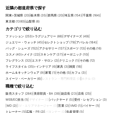
近隣の都道府県で探す
関東
>
茨城県 (20)
|
栃木県 (35)
|
群馬県 (20)
|
埼玉県 (154)
|
千葉県 (164)
|
東京都 (1380)
|
山梨県 (6)
カテゴリで絞り込む
ファッション (253)
>
ラグジュアリー (66)
|
デザイナーズ (49)
|
ジュエリー・ウォッチ (45)
|
セレクトショップ (79)
|
アパレル (184)
|
バッグ・シューズ (152)
|
アクセサリー (137)
|
スポーツ (13)
|
その他 (16)
コスメ (40)
>
メイク (22)
|
スキンケア (37)
|
オーガニック (10)
|
フレグランス (32)
|
エステ・サロン (2)
|
クリニック (1)
|
その他 (12)
ライフスタイル (35)
>
インテリア (6)
|
家具 (3)
|
雑貨 (18)
|
ホーム＆キッチンウェア (9)
|
家電 (1)
|
その他 (5)
|
カフェ (3)
|
スイーツ・ベーカリー (6)
|
レストラン・専門料理店 (0)
|
ホテル (0)
職種で絞り込む
販売スタッフ (264)
|
美容部員・BA (38)
|
副店長 (23)
|
店長 (25)
|
WEB/EC担当 (1)
|
デザイナー (0)
|
バックヤード (5)
|
受付・レセプション (3)
|
MD (2)
|
SV・エリアマネージャー (0)
|
営業 (2)
|
VMD (1)
|
バイヤー (1)
|
トレーナー (1)
|
広報・PR (2)
|
パタンナー (0)
|
生産管理 (1)
|