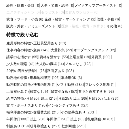
経理・財務・会計 (1)
|
人事・労務・総務 (1)
|
メイクアップアーティスト (1)
|
エステティシャン (0)
|
セラピスト (0)
|
美容カウンセラー (0)
|
飲食・フード・小売 (6)
|
企画・経営・マーケティング (2)
|
管理・事務 (1)
|
販売・外食・アミューズメント (1)
|
医療・福祉・教育・保育 (0)
|
その他 (8)
特徴で絞り込む
雇用形態の特徴
>
正社員登用あり (151)
仕事内容の特徴
>
急募 (149)
|
大量募集 (22)
|
オープニングスタッフ (12)
|
語学力を活かす (95)
|
資格を活かす (55)
|
上場企業 (19)
|
外資系 (109)
|
少人数の職場 (41)
|
大人数の職場 (14)
|
ノルマなし (128)
|
20代の店長が活躍中 (75)
|
路面店あり (103)
勤務地の特徴
>
勤務地域限定 (105)
|
車通勤OK (3)
勤務時間の特徴
>
扶養内勤務 (1)
|
シフト勤務 (284)
|
フレックス勤務 (1)
|
土日祝休み (1)
|
残業なし (4)
|
残業少なめ (157)
|
育児と両立できる (93)
給与の特徴
>
月給20万以上 (215)
|
月給25万以上 (96)
|
月給30万以上 (33)
|
賞与・ボーナスあり (195)
|
インセンティブあり (127)
福利厚生の特徴
>
交通費支給 (215)
|
その他手当あり (233)
|
年間休日100日以上 (201)
|
年間休日120日以上 (103)
|
私服勤務OK (67)
|
制服あり (119)
|
研修制度あり (227)
|
社割可能 (221)
|