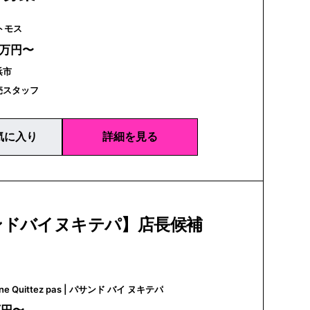
s | アトモス
0万円〜
浜市
売スタッフ
気に入り
詳細を見る
ンドバイヌキテパ】店長候補
Pasand by ne Quittez pas | パサンド バイ ヌキテパ