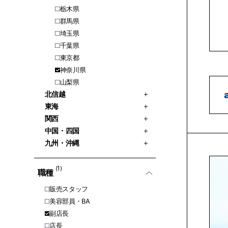
栃木県
群馬県
埼玉県
千葉県
東京都
神奈川県
山梨県
北信越
東海
関西
中国・四国
九州・沖縄
(1)
職種
販売スタッフ
美容部員・BA
副店長
店長