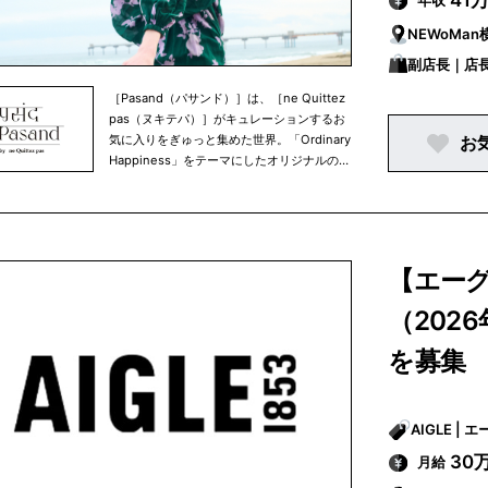
41
年収
NEWoMan
副店長｜店
［Pasand（パサンド）］は、［ne Quittez
pas（ヌキテパ）］がキュレーションするお
気に入りをぎゅっと集めた世界。「Ordinary
お
Happiness」をテーマにしたオリジナルのフ
ァッションアイテムやホームプロダクトetc.
そして世界各地で心奪われたすてきなもの。
ものとの出会いにパワーチャージできるよう
な楽しさを凝縮してお伝えします。
【エーグル
（202
を募集
AIGLE
30
月給