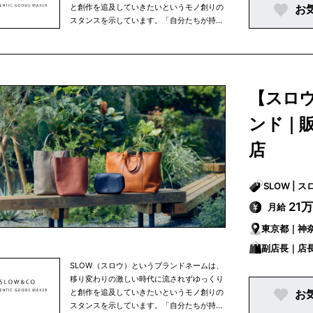
と創作を追及していきたいというモノ創りの
お
スタンスを示しています。「自分たちが持ち
たくなるモノを作る」という精神を原点に、
使うほど味わい深くなるモノ・ゆっくり永く
愛用できるモノを日本の職人が誇る技術を駆
使し創作しています。欧米（イギリス、フラ
ンス、アメリカ）のトラディショナルスタイ
【スロ
ルを独自の解釈で「新しい提案、価値のある
伝統は質の高い革新によって生まれる」とい
ンド｜
う言葉を常に考え、カジュアル ながらも品格
を纏うモノを提案していきます。
店
SLOW 
21
月給
東京都｜神
副店長｜店
SLOW（スロウ）というブランドネームは、
移り変わりの激しい時代に流されずゆっくり
と創作を追及していきたいというモノ創りの
お
スタンスを示しています。「自分たちが持ち