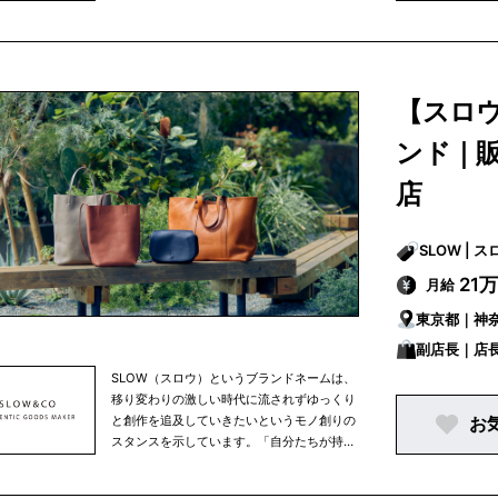
たくなるモノを作る」という精神を原点に、
使うほど味わい深くなるモノ・ゆっくり永く
愛用できるモノを日本の職人が誇る技術を駆
使し創作しています。欧米（イギリス、フラ
ンス、アメリカ）のトラディショナルスタイ
【スロ
ルを独自の解釈で「新しい提案、価値のある
伝統は質の高い革新によって生まれる」とい
ンド｜
う言葉を常に考え、カジュアル ながらも品格
を纏うモノを提案していきます。
店
SLOW 
21
月給
東京都｜神
副店長｜店
SLOW（スロウ）というブランドネームは、
移り変わりの激しい時代に流されずゆっくり
と創作を追及していきたいというモノ創りの
お
スタンスを示しています。「自分たちが持ち
たくなるモノを作る」という精神を原点に、
使うほど味わい深くなるモノ・ゆっくり永く