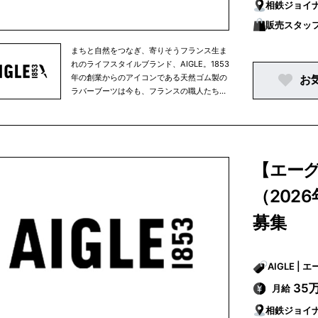
相鉄ジョイ
販売スタッ
まちと自然をつなぎ、寄りそうフランス生ま
れのライフスタイルブランド、AIGLE。1853
年の創業からのアイコンである天然ゴム製の
お
ラバーブーツは今も、フランスの職人たちに
よりハンドメイドされています。自然に寄り
そいながら愉しむ毎日の暮らしを快適に、そ
して豊かに彩るアパレルやアクセサリーはど
んな天候でも活躍する高い機能と耐久性を備
え、かつフレンチブランドらしい洗練された
【エーグル
美しいスタイルを提案します。AIGLEは永く
愛用頂ける商品を生み出すクラフツマンシッ
（202
プと技術、環境に優しい素材の積極採用など
により、環境配慮に向けた取り組みをその創
募集
業当時から行ってきました。そして2021年
からは、AIGLEは正式に「Entreprise à
Mission（Purpose driven company/使命を
AIGLE
果たす会社）」となり、環境への配慮をブラ
ンドの存在意義のひとつとし、定款に以下の
35
月給
企業理念を記しました。-足跡以外の痕跡を
残さずに、大いに経験し人生を謳歌するため
相鉄ジョイ