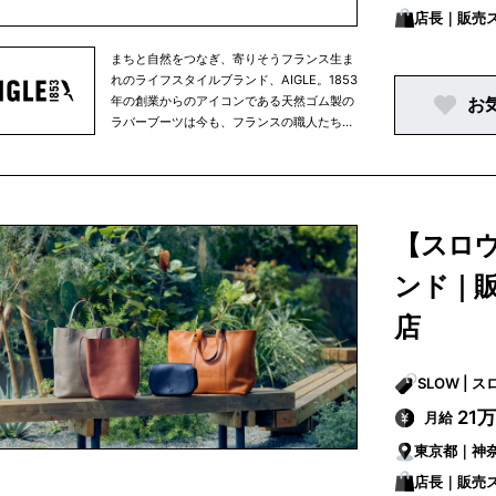
に-
店長｜販売
まちと自然をつなぎ、寄りそうフランス生ま
れのライフスタイルブランド、AIGLE。1853
年の創業からのアイコンである天然ゴム製の
お
ラバーブーツは今も、フランスの職人たちに
よりハンドメイドされています。自然に寄り
そいながら愉しむ毎日の暮らしを快適に、そ
して豊かに彩るアパレルやアクセサリーはど
んな天候でも活躍する高い機能と耐久性を備
え、かつフレンチブランドらしい洗練された
【スロ
美しいスタイルを提案します。AIGLEは永く
愛用頂ける商品を生み出すクラフツマンシッ
ンド｜
プと技術、環境に優しい素材の積極採用など
により、環境配慮に向けた取り組みをその創
店
業当時から行ってきました。そして2021年
からは、AIGLEは正式に「Entreprise à
Mission（Purpose driven company/使命を
SLOW 
果たす会社）」となり、環境への配慮をブラ
21
月給
ンドの存在意義のひとつとし、定款に以下の
企業理念を記しました。-足跡以外の痕跡を
東京都｜神
残さずに、大いに経験し人生を謳歌するため
に-
店長｜販売