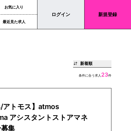
お気に入り
ログイン
新規登録
最近見た求人
新着順
23
条件に合う求人
件
s/アトモス】atmos
hama アシスタントストアマネ
ー募集