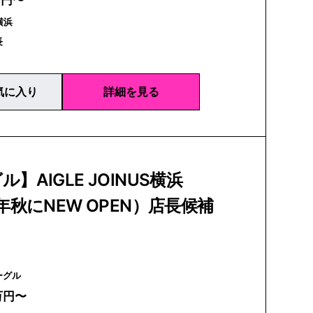
万円〜
横浜
長
気に入り
詳細を見る
】AIGLE JOINUS横浜
6年秋にNEW OPEN）店長候補
 | エーグル
万円〜