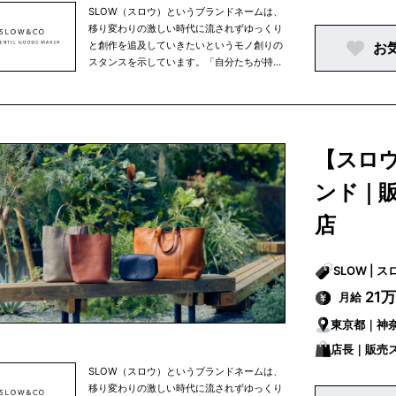
SLOW（スロウ）というブランドネームは、
移り変わりの激しい時代に流されずゆっくり
と創作を追及していきたいというモノ創りの
お
スタンスを示しています。「自分たちが持ち
たくなるモノを作る」という精神を原点に、
使うほど味わい深くなるモノ・ゆっくり永く
愛用できるモノを日本の職人が誇る技術を駆
使し創作しています。欧米（イギリス、フラ
ンス、アメリカ）のトラディショナルスタイ
【スロ
ルを独自の解釈で「新しい提案、価値のある
伝統は質の高い革新によって生まれる」とい
ンド｜
う言葉を常に考え、カジュアル ながらも品格
を纏うモノを提案していきます。
店
SLOW 
21
月給
東京都｜神
店長｜販売
SLOW（スロウ）というブランドネームは、
移り変わりの激しい時代に流されずゆっくり