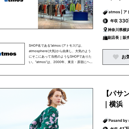
atmo
33
年収
神奈川県横
副店長｜販
SHOP名である”atmos (アトモス)”は、
atmosphere(大気)から由来し、大気のよう
お
にそこにあって当然のようなSHOPでありた
い。“atmos”は、2000年、東京・原宿にヘッ
ドショップをオープン。最新プロダクトのテ
ストローンチやマーケティングなど東京のス
ニーカーカルチャーを世界に向けて発信して
います。
【パサ
｜横浜