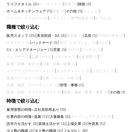
ライフスタイル (2)
>
インテリア (0)
|
家具 (0)
|
雑貨 (1)
|
ホーム＆キッチンウェア (1)
|
家電 (0)
|
その他 (1)
|
カフェ (0)
|
スイーツ・ベーカリー (0)
|
レストラン・専門料理店 (0)
|
ホテル (0)
職種で絞り込む
販売スタッフ (25)
|
美容部員・BA (4)
|
副店長 (0)
|
店長 (1)
|
WEB/EC担当 (0)
|
デザイナー (0)
|
バックヤード (1)
|
受付・レセプション (0)
|
MD (0)
|
SV・エリアマネージャー (1)
|
営業 (1)
|
VMD (0)
|
バイヤー (0)
|
トレーナー (0)
|
広報・PR (0)
|
パタンナー (0)
|
生産管理 (0)
|
経理・財務・会計 (0)
|
人事・労務・総務 (0)
|
メイクアップアーティスト (0)
|
エステティシャン (0)
|
セラピスト (0)
|
美容カウンセラー (0)
|
飲食・フード・小売 (0)
|
企画・経営・マーケティング (0)
|
管理・事務 (1)
|
販売・外食・アミューズメント (0)
|
医療・福祉・教育・保育 (0)
|
その他 (1)
特徴で絞り込む
雇用形態の特徴
>
正社員登用あり (10)
仕事内容の特徴
>
急募 (13)
|
大量募集 (5)
|
オープニングスタッフ (0)
|
語学力を活かす (5)
|
資格を活かす (3)
|
上場企業 (2)
|
外資系 (5)
|
少人数の職場 (2)
|
大人数の職場 (3)
|
ノルマなし (8)
|