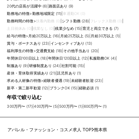
20代の店長が活躍中 (6)
|
路面店あり (9)
勤務地の特徴
>
勤務地域限定 (11)
|
車通勤OK (0)
勤務時間の特徴
>
扶養内勤務 (0)
|
シフト勤務 (28)
|
フレックス勤務 (0)
|
土日祝休み (0)
|
残業なし (0)
|
残業少なめ (15)
|
育児と両立できる (7)
給与の特徴
>
月給20万以上 (16)
|
月給25万以上 (5)
|
月給30万以上 (1)
|
賞与・ボーナスあり (23)
|
インセンティブあり (13)
福利厚生の特徴
>
交通費支給 (18)
|
その他手当あり (20)
|
年間休日100日以上 (18)
|
年間休日120日以上 (12)
|
私服勤務OK (4)
|
制服あり (9)
|
研修制度あり (24)
|
社割可能 (15)
|
産休・育休取得実績あり (21)
|
託児所あり (1)
求める人材像の特徴
>
経験者優遇 (19)
|
未経験者歓迎 (23)
|
新卒・第二新卒歓迎 (12)
|
ブランクOK (15)
|
経験必須 (1)
年収で絞り込む
300万円〜 (17)
|
400万円〜 (5)
|
500万円〜 (1)
|
600万円〜 (1)
アパレル・ファッション・コスメ求人 TOP
熊本県