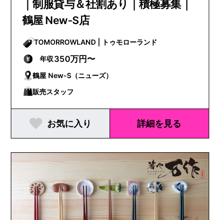
｜制服貸与＆社割あり｜積極募集｜
鶴屋 New-S店
TOMORROWLAND | トゥモローランド
350万円〜
年収
鶴屋 New-S（ニューズ）
販売スタッフ
お気に入り
詳細を見る