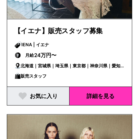
【イエナ】販売スタッフ募集
IENA | イエナ
24万円〜
月給
北海道｜宮城県｜埼玉県｜東京都｜神奈川県｜愛知
県｜京都府｜大阪府｜兵庫県｜広島県｜福岡県｜熊
販売スタッフ
本県
お気に入り
詳細を見る