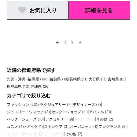
お気に入り
詳細を見る
←
1
2
→
近隣の都道府県で探す
九州・沖縄
>
福岡県 (166)
|
佐賀県 (18)
|
長崎県 (11)
|
大分県 (11)
|
宮崎県 (8)
|
鹿児島県 (13)
|
沖縄県 (26)
カテゴリで絞り込む
ファッション (23)
>
ラグジュアリー (7)
|
デザイナーズ (7)
|
ジュエリー・ウォッチ (3)
|
セレクトショップ (11)
|
アパレル (21)
|
バッグ・シューズ (10)
|
アクセサリー (9)
|
スポーツ (0)
|
その他 (2)
コスメ (4)
>
メイク (1)
|
スキンケア (3)
|
オーガニック (1)
|
フレグランス (2)
|
エステ・サロン (0)
|
クリニック (0)
|
その他 (2)