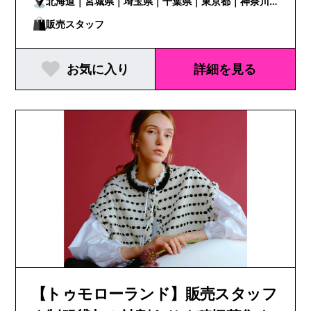
北海道｜宮城県｜埼玉県｜千葉県｜東京都｜神奈川
県｜新潟県｜静岡県｜愛知県｜京都府｜大阪府｜兵
販売スタッフ
庫県｜岡山県｜広島県｜愛媛県｜福岡県｜熊本県
お気に入り
詳細を見る
【トゥモローランド】販売スタッフ