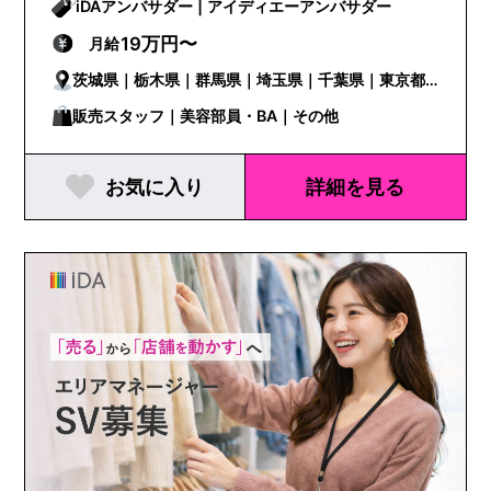
iDAアンバサダー | アイディエーアンバサダー
19万円〜
月給
茨城県｜栃木県｜群馬県｜埼玉県｜千葉県｜東京都
｜神奈川県｜新潟県｜富山県｜石川県｜福井県｜山
販売スタッフ｜美容部員・BA｜その他
梨県｜長野県｜岐阜県｜静岡県｜愛知県｜三重県｜
お気に入り
詳細を見る
滋賀県｜京都府｜大阪府｜兵庫県｜奈良県｜和歌山
県｜鳥取県｜島根県｜岡山県｜広島県｜山口県｜徳
島県｜香川県｜愛媛県｜高知県｜福岡県｜佐賀県｜
長崎県｜熊本県｜大分県｜宮崎県｜鹿児島県｜沖縄
県