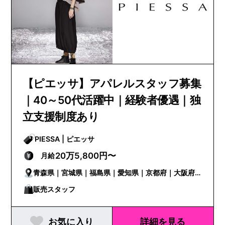
【ピエッサ】アパレルスタッフ募集
｜40～50代活躍中｜経験者優遇｜独
立支援制度あり
PIESSA | ピエッサ
20万5,800円〜
月給
青森県｜宮城県｜福島県｜愛知県｜京都府｜大阪府
｜兵庫県｜奈良県｜愛媛県｜福岡県｜長崎県｜熊本
販売スタッフ
県｜大分県
お気に入り
詳細を見る