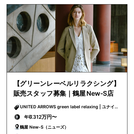
【グリーンレーベルリラクシング】
販売スタッフ募集｜鶴屋 New-S店
UNITED ARROWS green label relaxing | ユナイテ
ッドアローズグリーンレーベルリラクシング
312万円〜
年収
鶴屋 New-S（ニューズ）