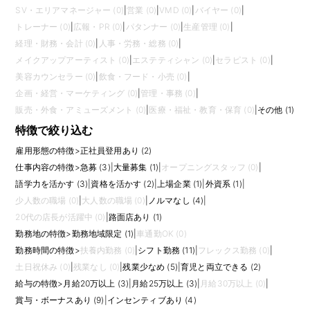
SV・エリアマネージャー (0)
|
営業 (0)
|
VMD (0)
|
バイヤー (0)
|
トレーナー (0)
|
広報・PR (0)
|
パタンナー (0)
|
生産管理 (0)
|
経理・財務・会計 (0)
|
人事・労務・総務 (0)
|
メイクアップアーティスト (0)
|
エステティシャン (0)
|
セラピスト (0)
|
美容カウンセラー (0)
|
飲食・フード・小売 (0)
|
企画・経営・マーケティング (0)
|
管理・事務 (0)
|
販売・外食・アミューズメント (0)
|
医療・福祉・教育・保育 (0)
|
その他 (1)
特徴で絞り込む
雇用形態の特徴
>
正社員登用あり (2)
仕事内容の特徴
>
急募 (3)
|
大量募集 (1)
|
オープニングスタッフ (0)
|
語学力を活かす (3)
|
資格を活かす (2)
|
上場企業 (1)
|
外資系 (1)
|
少人数の職場 (0)
|
大人数の職場 (0)
|
ノルマなし (4)
|
20代の店長が活躍中 (0)
|
路面店あり (1)
勤務地の特徴
>
勤務地域限定 (1)
|
車通勤OK (0)
勤務時間の特徴
>
扶養内勤務 (0)
|
シフト勤務 (11)
|
フレックス勤務 (0)
|
土日祝休み (0)
|
残業なし (0)
|
残業少なめ (5)
|
育児と両立できる (2)
給与の特徴
>
月給20万以上 (3)
|
月給25万以上 (3)
|
月給30万以上 (0)
|
賞与・ボーナスあり (9)
|
インセンティブあり (4)