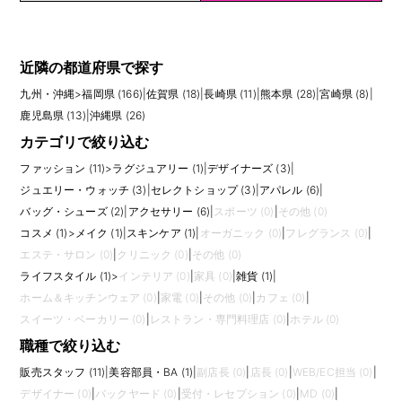
近隣の都道府県で探す
九州・沖縄
>
福岡県 (166)
|
佐賀県 (18)
|
長崎県 (11)
|
熊本県 (28)
|
宮崎県 (8)
|
鹿児島県 (13)
|
沖縄県 (26)
カテゴリで絞り込む
ファッション (11)
>
ラグジュアリー (1)
|
デザイナーズ (3)
|
ジュエリー・ウォッチ (3)
|
セレクトショップ (3)
|
アパレル (6)
|
バッグ・シューズ (2)
|
アクセサリー (6)
|
スポーツ (0)
|
その他 (0)
コスメ (1)
>
メイク (1)
|
スキンケア (1)
|
オーガニック (0)
|
フレグランス (0)
|
エステ・サロン (0)
|
クリニック (0)
|
その他 (0)
ライフスタイル (1)
>
インテリア (0)
|
家具 (0)
|
雑貨 (1)
|
ホーム＆キッチンウェア (0)
|
家電 (0)
|
その他 (0)
|
カフェ (0)
|
スイーツ・ベーカリー (0)
|
レストラン・専門料理店 (0)
|
ホテル (0)
職種で絞り込む
販売スタッフ (11)
|
美容部員・BA (1)
|
副店長 (0)
|
店長 (0)
|
WEB/EC担当 (0)
|
デザイナー (0)
|
バックヤード (0)
|
受付・レセプション (0)
|
MD (0)
|