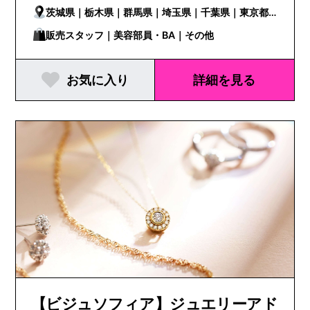
茨城県｜栃木県｜群馬県｜埼玉県｜千葉県｜東京都
｜神奈川県｜新潟県｜富山県｜石川県｜福井県｜山
販売スタッフ｜美容部員・BA｜その他
梨県｜長野県｜岐阜県｜静岡県｜愛知県｜三重県｜
お気に入り
詳細を見る
滋賀県｜京都府｜大阪府｜兵庫県｜奈良県｜和歌山
県｜鳥取県｜島根県｜岡山県｜広島県｜山口県｜徳
島県｜香川県｜愛媛県｜高知県｜福岡県｜佐賀県｜
長崎県｜熊本県｜大分県｜宮崎県｜鹿児島県｜沖縄
県
【ビジュソフィア】ジュエリーアド