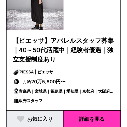
【ピエッサ】アパレルスタッフ募集
｜40～50代活躍中｜経験者優遇｜独
立支援制度あり
PIESSA | ピエッサ
20万5,800円〜
月給
青森県｜宮城県｜福島県｜愛知県｜京都府｜大阪府
｜兵庫県｜奈良県｜愛媛県｜福岡県｜長崎県｜熊本
販売スタッフ
県｜大分県
お気に入り
詳細を見る