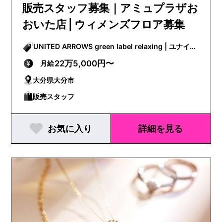
販売スタッフ募集｜アミュプラザお
おいた店 | ウィメンズフロア募集
UNITED ARROWS green label relaxing | ユナイテ
ッドアローズグリーンレーベルリラクシング
22万5,000円〜
月給
大分県大分市
販売スタッフ
お気に入り
詳細を見る