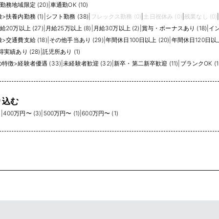
勤務地域限定 (20)
|
車通勤OK (10)
徴
>
扶養内勤務 (1)
|
シフト勤務 (38)
|
フレックス勤務 (0)
|
土日祝休み (0)
|
残業なし (0)
給20万以上 (27)
|
月給25万以上 (8)
|
月給30万以上 (2)
|
賞与・ボーナスあり (18)
|
イン
徴
>
交通費支給 (18)
|
その他手当あり (29)
|
年間休日100日以上 (20)
|
年間休日120日以上 
実績あり (28)
|
託児所あり (1)
の特徴
>
経験者優遇 (33)
|
未経験者歓迎 (32)
|
新卒・第二新卒歓迎 (11)
|
ブランクOK (1
り込む
)
|
400万円〜 (3)
|
500万円〜 (1)
|
600万円〜 (1)