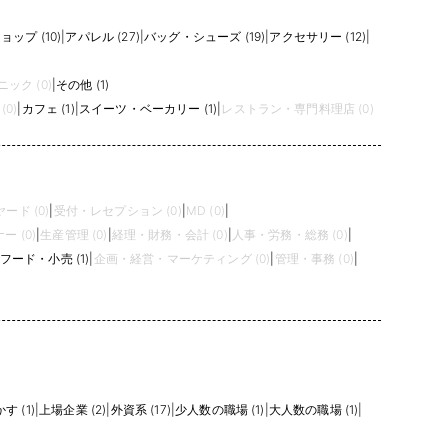
ップ (10)
|
アパレル (27)
|
バッグ・シューズ (19)
|
アクセサリー (12)
|
ック (0)
|
その他 (1)
(0)
|
カフェ (1)
|
スイーツ・ベーカリー (1)
|
レストラン・専門料理店 (0)
ード (0)
|
受付・レセプション (0)
|
MD (0)
|
ー (0)
|
生産管理 (0)
|
経理・財務・会計 (0)
|
人事・労務・総務 (0)
|
フード・小売 (1)
|
企画・経営・マーケティング (0)
|
管理・事務 (0)
|
 (1)
|
上場企業 (2)
|
外資系 (17)
|
少人数の職場 (1)
|
大人数の職場 (1)
|