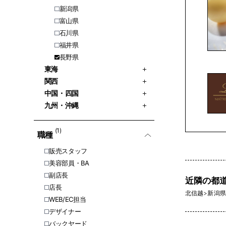
新潟県
富山県
石川県
福井県
長野県
東海
関西
中国・四国
九州・沖縄
(1)
職種
販売スタッフ
美容部員・BA
副店長
近隣の都
店長
北信越
>
新潟県 
WEB/EC担当
デザイナー
バックヤード