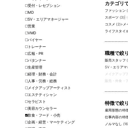
カテゴリ
受付・レセプション
ファッション (
MD
スポーツ (3)
|
そ
SV・エリアマネージャー
コスメ (2)
>
メイ
営業
ライフスタイル 
VMD
バイヤー
トレーナー
職種で絞
広報・PR
パタンナー
販売スタッフ (3
生産管理
SV・エリアマネ
経理・財務・会計
メイクアップア
人事・労務・総務
販売・外食・ア
メイクアップアーティスト
エステティシャン
セラピスト
特徴で絞
美容カウンセラー
雇用形態の特
飲食・フード・小売
仕事内容の特
企画・経営・マーケティング
ノルマなし (16