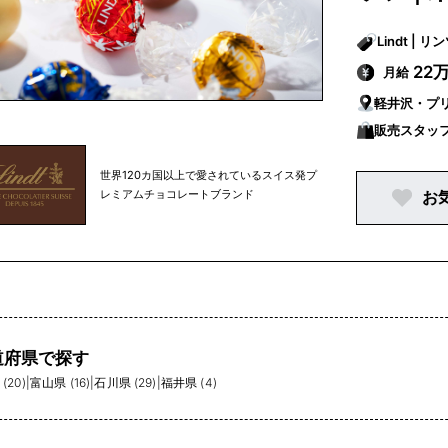
Lindt | 
22
月給
軽井沢・プ
販売スタッ
世界120カ国以上で愛されているスイス発プ
レミアムチョコレートブランド
お
道府県で探す
(20)
|
富山県 (16)
|
石川県 (29)
|
福井県 (4)