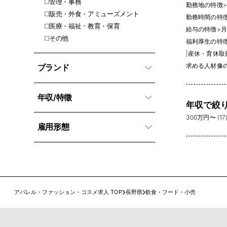
管理・事務
勤務地の特徴
>
販売・外食・アミューズメント
勤務時間の特
医療・福祉・教育・保育
給与の特徴
>
月
その他
福利厚生の特
|
産休・育休取得
求める人材像
ブランド
年収/特徵
年収で絞
300万円〜 (17
雇用形態
アパレル・ファッション・コスメ求人 TOP
長野県
飲食・フード・小売