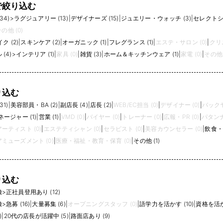
で絞り込む
34)
>
ラグジュアリー (13)
|
デザイナーズ (15)
|
ジュエリー・ウォッチ (3)
|
セレクトショ
の他 (0)
ク (2)
|
スキンケア (2)
|
オーガニック (1)
|
フレグランス (1)
|
エステ・サロン (0)
|
クリニ
(4)
>
インテリア (1)
|
家具 (0)
|
雑貨 (3)
|
ホーム＆キッチンウェア (1)
|
家電 (0)
|
その他 
り込む
1)
|
美容部員・BA (2)
|
副店長 (4)
|
店長 (2)
|
WEB/EC担当 (0)
|
デザイナー (0)
|
バックヤ
ージャー (1)
|
営業 (1)
|
VMD (0)
|
バイヤー (0)
|
トレーナー (0)
|
広報・PR (0)
|
パタンナ
ーティスト (0)
|
エステティシャン (0)
|
セラピスト (0)
|
美容カウンセラー (0)
|
飲食・
ミューズメント (0)
|
医療・福祉・教育・保育 (0)
|
その他 (1)
り込む
徴
>
正社員登用あり (12)
徴
>
急募 (16)
|
大量募集 (6)
|
オープニングスタッフ (0)
|
語学力を活かす (10)
|
資格を活かす
)
|
20代の店長が活躍中 (5)
|
路面店あり (9)