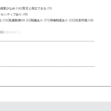
|
残業少なめ (14)
|
育児と両立できる (11)
センティブあり (19)
(13)
|
私服勤務OK (5)
|
制服あり (17)
|
研修制度あり (22)
|
社割可能 (18)
3)
|
経験必須 (0)