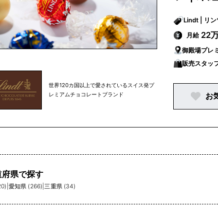
Lindt | 
22
月給
御殿場プレ
販売スタッ
世界120カ国以上で愛されているスイス発プ
レミアムチョコレートブランド
お
道府県で探す
0)
|
愛知県 (266)
|
三重県 (34)