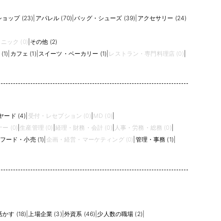
ョップ (23)
|
アパレル (70)
|
バッグ・シューズ (39)
|
アクセサリー (24)
ニック (0)
|
その他 (2)
(1)
|
カフェ (1)
|
スイーツ・ベーカリー (1)
|
レストラン・専門料理店 (0)
|
ード (4)
|
受付・レセプション (0)
|
MD (0)
|
ー (0)
|
生産管理 (0)
|
経理・財務・会計 (0)
|
人事・労務・総務 (0)
|
フード・小売 (1)
|
企画・経営・マーケティング (0)
|
管理・事務 (1)
|
かす (18)
|
上場企業 (3)
|
外資系 (46)
|
少人数の職場 (2)
|