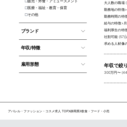
販売・外食・アミューズメント
大人数の職場 (1
医療・福祉・教育・保育
勤務地の特徴
>
その他
勤務時間の特
給与の特徴
>
月
福利厚生の特
ブランド
社割可能 (57)
|
求める人材像
年収/特徵
雇用形態
年収で絞
300万円〜 (44
アパレル・ファッション・コスメ求人 TOP
静岡県
飲食・フード・小売