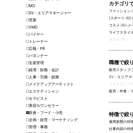
カテゴリ
MD
ファッション (7
SV・エリアマネージャー
|
スポーツ (6)
|
営業
コスメ (6)
>
メイ
VMD
ライフスタイル 
バイヤー
ホテル (0)
トレーナー
広報・PR
パタンナー
職種で絞
生産管理
経理・財務・会計
販売スタッフ (7
人事・労務・総務
SV・エリアマネ
メイクアップアーティスト
メイクアップア
エステティシャン
販売・外食・ア
セラピスト
美容カウンセラー
飲食・フード・小売
特徴で絞
企画・経営・マーケティング
雇用形態の特
管理・事務
仕事内容の特