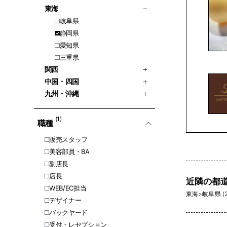
東海
岐阜県
静岡県
愛知県
三重県
関西
中国・四国
九州・沖縄
(1)
職種
販売スタッフ
美容部員・BA
副店長
店長
近隣の都
WEB/EC担当
東海
>
岐阜県 (2
デザイナー
バックヤード
受付・レセプション