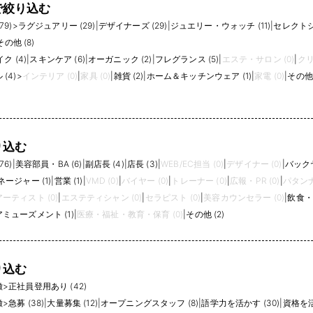
で絞り込む
9)
>
ラグジュアリー (29)
|
デザイナーズ (29)
|
ジュエリー・ウォッチ (11)
|
セレクトシ
その他 (8)
ク (4)
|
スキンケア (6)
|
オーガニック (2)
|
フレグランス (5)
|
エステ・サロン (0)
|
クリ
(4)
>
インテリア (0)
|
家具 (0)
|
雑貨 (2)
|
ホーム＆キッチンウェア (1)
|
家電 (0)
|
その他 
り込む
6)
|
美容部員・BA (6)
|
副店長 (4)
|
店長 (3)
|
WEB/EC担当 (0)
|
デザイナー (0)
|
バックヤ
ージャー (1)
|
営業 (1)
|
VMD (0)
|
バイヤー (0)
|
トレーナー (0)
|
広報・PR (0)
|
パタンナ
ーティスト (0)
|
エステティシャン (0)
|
セラピスト (0)
|
美容カウンセラー (0)
|
飲食・
ミューズメント (1)
|
医療・福祉・教育・保育 (0)
|
その他 (2)
り込む
徴
>
正社員登用あり (42)
徴
>
急募 (38)
|
大量募集 (12)
|
オープニングスタッフ (8)
|
語学力を活かす (30)
|
資格を活