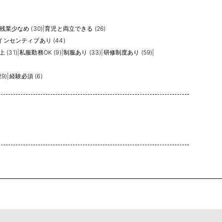
残業少なめ (30)
|
育児と両立できる (26)
インセンティブあり (44)
 (31)
|
私服勤務OK (9)
|
制服あり (33)
|
研修制度あり (59)
|
9)
|
経験必須 (6)