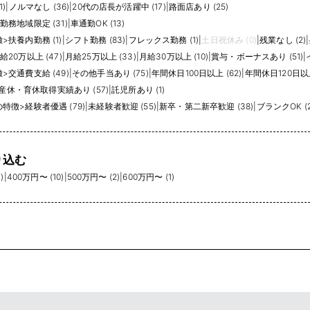
)
|
ノルマなし (36)
|
20代の店長が活躍中 (17)
|
路面店あり (25)
勤務地域限定 (31)
|
車通勤OK (13)
徴
>
扶養内勤務 (1)
|
シフト勤務 (83)
|
フレックス勤務 (1)
|
土日祝休み (0)
|
残業なし (2)
|
給20万以上 (47)
|
月給25万以上 (33)
|
月給30万以上 (10)
|
賞与・ボーナスあり (51)
|
徴
>
交通費支給 (49)
|
その他手当あり (75)
|
年間休日100日以上 (62)
|
年間休日120日以上
産休・育休取得実績あり (57)
|
託児所あり (1)
の特徴
>
経験者優遇 (79)
|
未経験者歓迎 (55)
|
新卒・第二新卒歓迎 (38)
|
ブランクOK (2
り込む
)
|
400万円〜 (10)
|
500万円〜 (2)
|
600万円〜 (1)