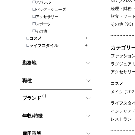
MD (23)
SV
アパレル
経理・財務・会
バッグ・シューズ
飲食・フード・
アクセサリー
スポーツ
その他 (93)
その他
コスメ
ライフスタイル
カテゴリ
ファッショ
勤務地
ラグジュアリー
アクセサリー (
職種
コスメ
メイク (202
(1)
ブランド
ライフスタ
インテリア (
年収/特徵
レストラン・専
雇用形態