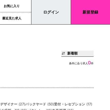
お気に入り
ログイン
新規登録
最近見た求人
新着順
0
条件に合う求人
件
)
デザイナー (27)
バックヤード (50)
受付・レセプション (17)