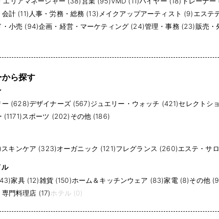
・エリアマネージャー (38)
営業 (95)
VMD (11)
バイヤー (18)
トレーナー (
計 (11)
人事・労務・総務 (13)
メイクアップアーティスト (9)
エステテ
小売 (94)
企画・経営・マーケティング (24)
管理・事務 (23)
販売・外
ーから探す
ン
 (628)
デザイナーズ (567)
ジュエリー・ウォッチ (421)
セレクトショッ
1171)
スポーツ (202)
その他 (186)
)
スキンケア (323)
オーガニック (121)
フレグランス (260)
エステ・サロン
イル
43)
家具 (12)
雑貨 (150)
ホーム＆キッチンウェア (83)
家電 (8)
その他 (9
門料理店 (17)
ホテル (0)