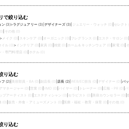
リで絞り込む
 (3)
>
ラグジュアリー (3)
|
デザイナーズ (3)
|
ジュエリー・ウォッチ (0)
|
セレクトシ
0)
|
その他 (0)
>
メイク (0)
|
スキンケア (0)
|
オーガニック (0)
|
フレグランス (0)
|
エステ・サロン (0)
イル (0)
>
インテリア (0)
|
家具 (0)
|
雑貨 (0)
|
ホーム＆キッチンウェア (0)
|
家電 (0)
|
そ
・専門料理店 (0)
|
ホテル (0)
絞り込む
 (2)
|
美容部員・BA (0)
|
副店長 (0)
|
店長 (2)
|
WEB/EC担当 (0)
|
デザイナー (0)
|
バッ
アマネージャー (0)
|
営業 (0)
|
VMD (0)
|
バイヤー (0)
|
トレーナー (0)
|
広報・PR (0)
|
パ
プアーティスト (0)
|
エステティシャン (0)
|
セラピスト (0)
|
美容カウンセラー (0)
|
(0)
|
販売・外食・アミューズメント (0)
|
医療・福祉・教育・保育 (0)
|
その他 (0)
絞り込む