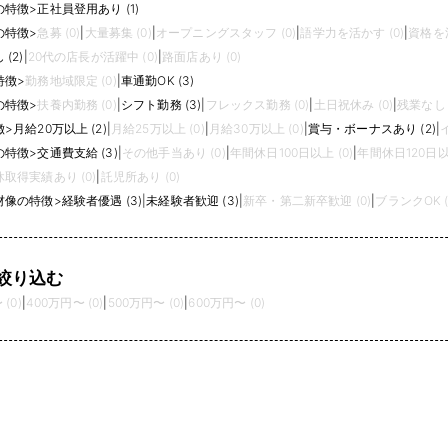
の特徴
>
正社員登用あり (1)
の特徴
>
急募 (0)
|
大量募集 (0)
|
オープニングスタッフ (0)
|
語学力を活かす (0)
|
資格を活
(2)
|
20代の店長が活躍中 (0)
|
路面店あり (0)
特徴
>
勤務地域限定 (0)
|
車通勤OK (3)
の特徴
>
扶養内勤務 (0)
|
シフト勤務 (3)
|
フレックス勤務 (0)
|
土日祝休み (0)
|
残業なし (
徴
>
月給20万以上 (2)
|
月給25万以上 (0)
|
月給30万以上 (0)
|
賞与・ボーナスあり (2)
|
の特徴
>
交通費支給 (3)
|
その他手当あり (0)
|
年間休日100日以上 (0)
|
年間休日120日以上
取得実績あり (0)
|
託児所あり (0)
材像の特徴
>
経験者優遇 (3)
|
未経験者歓迎 (3)
|
新卒・第二新卒歓迎 (0)
|
ブランクOK (
絞り込む
(0)
|
400万円〜 (0)
|
500万円〜 (0)
|
600万円〜 (0)