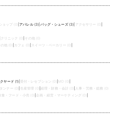
ョップ (0)
|
アパレル (3)
|
バッグ・シューズ (3)
|
アクセサリー (0)
|
|
クリニック (0)
|
その他 (0)
の他 (0)
|
カフェ (0)
|
スイーツ・ベーカリー (0)
|
クヤード (1)
|
受付・レセプション (0)
|
MD (0)
|
タンナー (0)
|
生産管理 (0)
|
経理・財務・会計 (0)
|
人事・労務・総務 (0)
飲食・フード・小売 (0)
|
企画・経営・マーケティング (0)
|