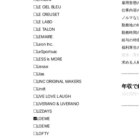
雇用形態
LE CIEL BLEU
仕事内容
LE CREUSET
ノルマなし 
LE LABO
勤務地の
LE TALON
勤務時間
LEMAIRE
給与の特
Leon Inc.
福利厚生
LeSportsac
産休・育休
LESS is MORE
求める人
Liesse
Lilas
LINC ORIGINAL MAKERS
年収で
Lindt
300万円〜 
LIVE LOVE LAUGH
LIVERANO & LIVERANO
LIZDAYS
LOEWE
LOEWE
LOFTY