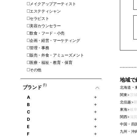
メイクアップアーティスト
エステティシャン
セラピスト
美容カウンセラー
飲食・フード・小売
企画・経営・マーケティング
管理・事務
販売・外食・アミューズメント
医療・福祉・教育・保育
その他
地域で
(1)
ブランド
北海道・
関東
>
茨城
A
北信越
>
新
B
東海
>
岐阜
C
関西
>
滋賀
D
中国・四
E
九州・沖
F