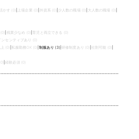
かす (0)
|
上場企業 (0)
|
外資系 (0)
|
少人数の職場 (0)
|
大人数の職場 (0)
|
0)
|
残業少なめ (0)
|
育児と両立できる (0)
インセンティブあり (0)
 (0)
|
私服勤務OK (0)
|
制服あり (3)
|
研修制度あり (0)
|
社割可能 (0)
|
0)
|
経験必須 (0)