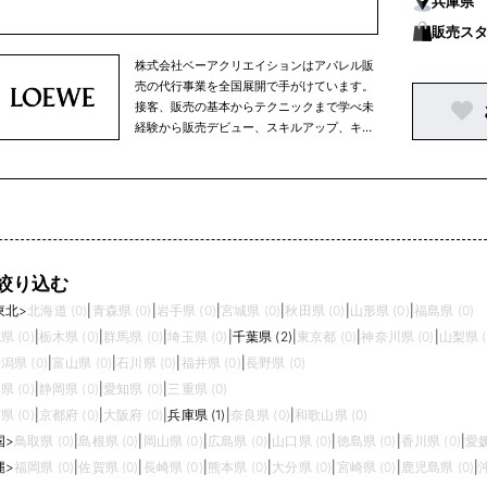
兵庫県
販売ス
株式会社ベーアクリエイションはアパレル販
売の代行事業を全国展開で手がけています。
接客、販売の基本からテクニックまで学べ未
経験から販売デビュー、スキルアップ、キャ
リアアップと成長できる環境です。
絞り込む
東北
>
北海道 (0)
|
青森県 (0)
|
岩手県 (0)
|
宮城県 (0)
|
秋田県 (0)
|
山形県 (0)
|
福島県 (0)
県 (0)
|
栃木県 (0)
|
群馬県 (0)
|
埼玉県 (0)
|
千葉県 (2)
|
東京都 (0)
|
神奈川県 (0)
|
山梨県 (
潟県 (0)
|
富山県 (0)
|
石川県 (0)
|
福井県 (0)
|
長野県 (0)
県 (0)
|
静岡県 (0)
|
愛知県 (0)
|
三重県 (0)
県 (0)
|
京都府 (0)
|
大阪府 (0)
|
兵庫県 (1)
|
奈良県 (0)
|
和歌山県 (0)
国
>
鳥取県 (0)
|
島根県 (0)
|
岡山県 (0)
|
広島県 (0)
|
山口県 (0)
|
徳島県 (0)
|
香川県 (0)
|
愛媛
縄
>
福岡県 (0)
|
佐賀県 (0)
|
長崎県 (0)
|
熊本県 (0)
|
大分県 (0)
|
宮崎県 (0)
|
鹿児島県 (0)
|