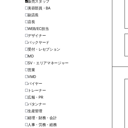
販売スタッフ
美容部員・BA
副店長
店長
WEB/EC担当
デザイナー
バックヤード
受付・レセプション
MD
SV・エリアマネージャー
営業
VMD
バイヤー
トレーナー
広報・PR
パタンナー
生産管理
経理・財務・会計
人事・労務・総務