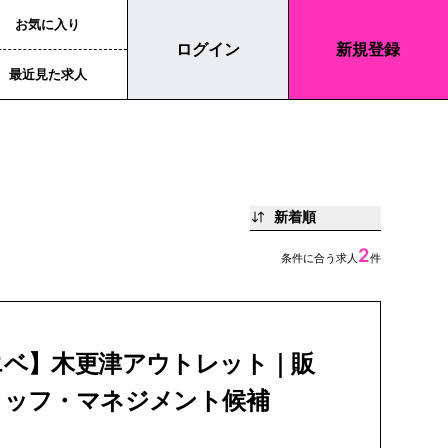
お気に入り
ログイン
新規登録
最近見た求人
新着順
2
条件に合う求人
件
エベ】木更津アウトレット｜販
タッフ・マネジメント候補