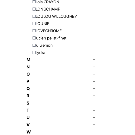
Lois CRAYON
LONGCHAMP
LOULOU WILLOUGHBY
LOUNIE
LOVECHROME
lucien pellat-finet
lululemon
Lycka
M
N
O
P
Q
R
S
T
U
V
W