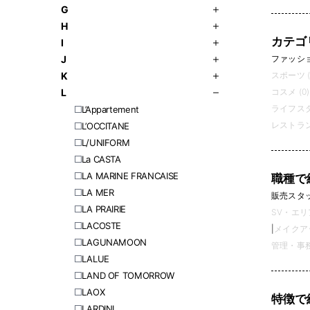
G
H
カテゴ
I
ファッション
J
スポーツ (
K
コスメ (0)
L
ライフスタ
L’Appartement
レストラン
L’OCCITANE
L/UNIFORM
La CASTA
LA MARINE FRANCAISE
職種で
LA MER
販売スタッフ
LA PRAIRIE
SV・エリ
LACOSTE
|
メイクアッ
LAGUNAMOON
管理・事務 
LALUE
LAND OF TOMORROW
LAOX
特徴で
LARDINI